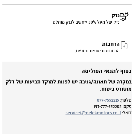
נזק
נזק של מעל 50% ייחשב לנזק מוחלט
הרחבות
הרחבות וכיסויים נוספים.
פוף לתנאי הפוליסה
מקרה של תאונה/גניבה יש לפנות למוקד תביעות של דלק
וטורס ביטוח.
פון:
077-7552215
ס:
153-777-552202
אל:
service1@delekmotors.co.il