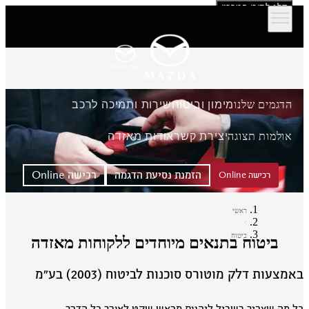
דלג לתוכן המרכזי
הדגמים שלנו
מימון וביטוח
שירות ותמיכה לרכב
אולמות תצוגה
יצירת קשר
אודות מאזדה
הזמנת נסיעת הדגמה
רכישה Online
רכישה Online
ראשי
ביטוח
ביטוח בתנאים מיוחדים ללקוחות מאזדה
מצעות דלק מוטורס סוכנות לביטוח (2003) בע״מ