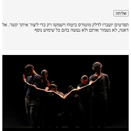
שליחה
רטים יועברו לדלק מוטורס ביטוח וישמשו רק כדי ליצור איתך קשר. אל
גה, לא נשמור אותם ולא נעשה בהם כל שימוש נוסף