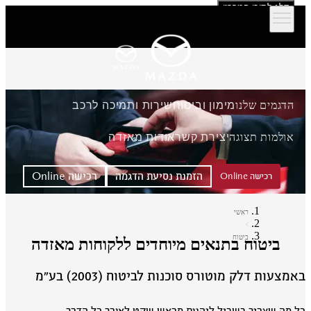
דלג לתוכן המרכזי
הדגמים שלנו
מימון וביטוח
שירות ותמיכה לרכב
אולמות תצוגה
יצירת קשר
אודות מאזדה
הזמנת נסיעת הדגמה
רכישה Online
רכישה Online
ראשי
ביטוח
ביטוח בתנאים מיוחדים ללקוחות מאזדה
מצעות דלק מוטורס סוכנות לביטוח (2003) בע״מ