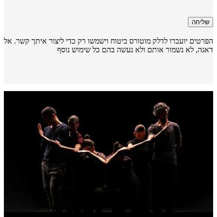
שליחה
רטים יועברו לדלק מוטורס ביטוח וישמשו רק כדי ליצור איתך קשר. אל
גה, לא נשמור אותם ולא נעשה בהם כל שימוש נוסף