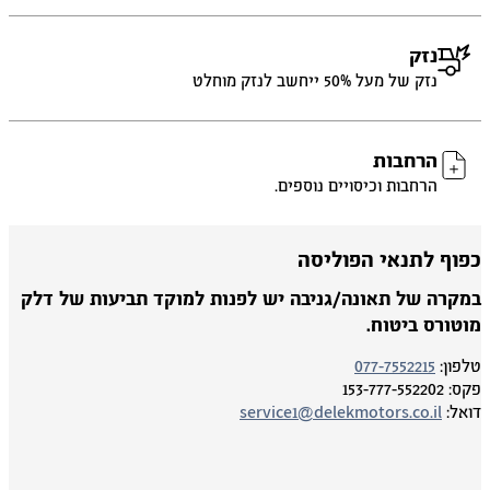
נזק
נזק של מעל 50% ייחשב לנזק מוחלט
הרחבות
הרחבות וכיסויים נוספים.
פוף לתנאי הפוליסה
מקרה של תאונה/גניבה יש לפנות למוקד תביעות של דלק
וטורס ביטוח.
פון:
077-7552215
ס:
153-777-552202
אל:
service1@delekmotors.co.il