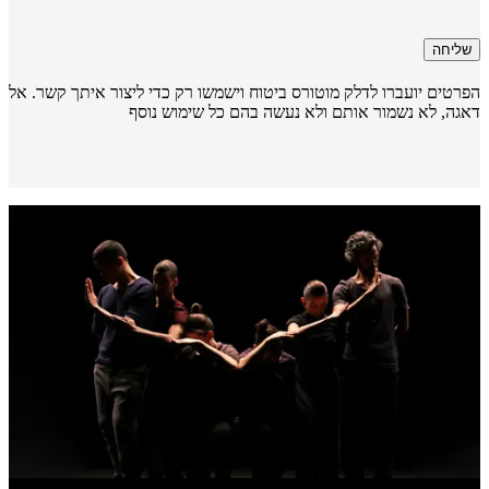
שליחה
רטים יועברו לדלק מוטורס ביטוח וישמשו רק כדי ליצור איתך קשר. אל
גה, לא נשמור אותם ולא נעשה בהם כל שימוש נוסף