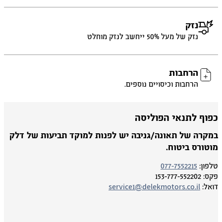
נזק
נזק של מעל 50% ייחשב לנזק מוחלט
הרחבות
הרחבות וכיסויים נוספים.
פוף לתנאי הפוליסה
מקרה של תאונה/גניבה יש לפנות למוקד תביעות של דלק
וטורס ביטוח.
פון:
077-7552215
ס:
153-777-552202
אל:
service1@delekmotors.co.il