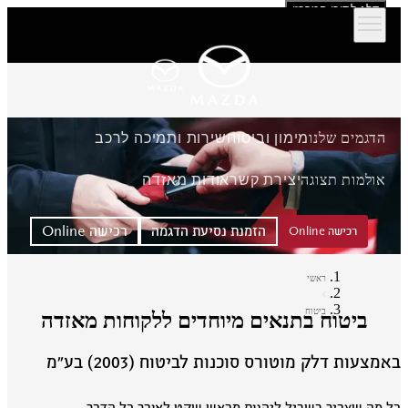
דלג לתוכן המרכזי
הדגמים שלנו
מימון וביטוח
שירות ותמיכה לרכב
אולמות תצוגה
יצירת קשר
אודות מאזדה
הזמנת נסיעת הדגמה
רכישה Online
רכישה Online
ראשי
ביטוח
ביטוח בתנאים מיוחדים ללקוחות מאזדה
מצעות דלק מוטורס סוכנות לביטוח (2003) בע״מ