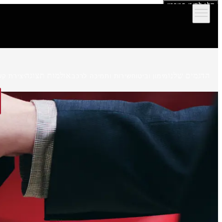
דלג לתוכן המרכזי
הדגמים שלנו
אולמות תצוגה
מימון וביטוח
שירות ותמיכה לרכב
יצירת קש