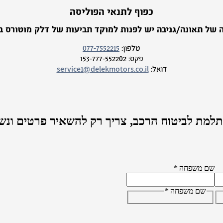
כפוף לתנאי הפוליסה
 של תאונה/גניבה יש לפנות למוקד תביעות של דלק מוטורס בי
טלפון:
077-7552215
פקס:
153-777-552202
דואל:
service1@delekmotors.co.il
למת לביטוח הרכב,
צריך רק להשאיר פרטים ונש
שם משפחה
*
שם משפחה
*