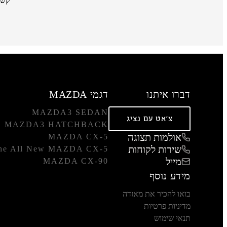
קשר
דברו איתנו
דגמי MAZDA
MAZDA3 SEDAN
צ'אט עם נציג
MAZDA3 HATCHBACK
אולמות תצוגה
MAZDA CX-5
שירות לקוחות
he All New MAZDA CX-5
מייל
MAZDA CX-90
מידע נוסף
בואו להכיר את מאזדה
מדיניות פרטיות
תנאי שימוש