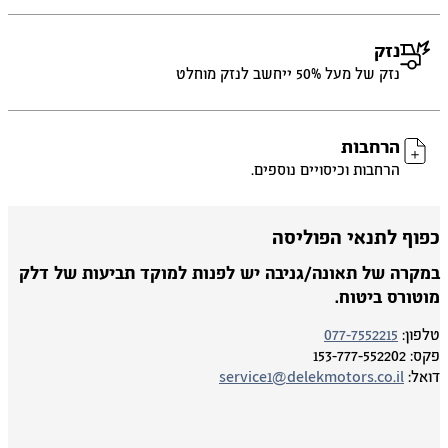
נזק
נזק של מעל 50% ייחשב לנזק מוחלט
הרחבות
הרחבות וכיסויים נוספים.
פוף לתנאי הפוליסה
מקרה של תאונה/גניבה יש לפנות למוקד תביעות של דלק
וטורס ביטוח.
פון:
077-7552215
ס:
153-777-552202
אל:
service1@delekmotors.co.il