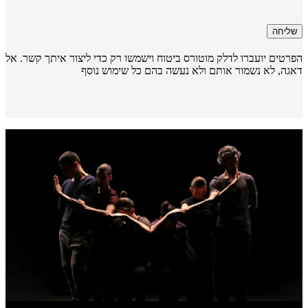
שליחה
רטים יועברו לדלק מוטורס ביטוח וישמשו רק כדי ליצור איתך קשר. אל
גה, לא נשמור אותם ולא נעשה בהם כל שימוש נוסף