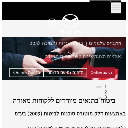
דלג לתוכן המרכזי
הדגמים שלנו
מימון וביטוח
שירות ותמיכה לרכב
אולמות תצוגה
יצירת קשר
אודות מאזדה
הזמנת נסיעת הדגמה
רכישה Online
רכישה Online
ראשי
ביטוח
ביטוח בתנאים מיוחדים ללקוחות מאזדה
מצעות דלק מוטורס סוכנות לביטוח (2003) בע״מ