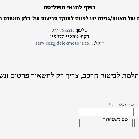
כפוף לתנאי הפוליסה
 של תאונה/גניבה יש לפנות למוקד תביעות של דלק מוטורס בי
טלפון:
077-7552215
פקס:
153-777-552202
דואל:
service1@delekmotors.co.il
למת לביטוח הרכב,
צריך רק להשאיר פרטים ונש
שם משפחה
*
שם משפחה
*