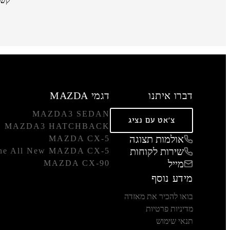
קשר
דברו איתנו
דגמי MAZDA
MAZDA3 SEDAN
צ'אט עם נציג
MAZDA3 HATCHBACK
אולמות תצוגה
MAZDA CX-5
שירות לקוחות
he All New MAZDA CX-5
מייל
MAZDA CX-90
מידע נוסף
בואו להכיר את מאזדה
מדיניות פרטיות
תנאי שימוש