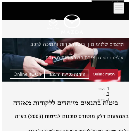
דלג לתוכן המרכזי
הדגמים שלנו
מימון וביטוח
שירות ותמיכה לרכב
אולמות תצוגה
יצירת קשר
אודות מאזדה
הזמנת נסיעת הדגמה
רכישה Online
רכישה Online
ראשי
ביטוח
ביטוח בתנאים מיוחדים ללקוחות מאזדה
מצעות דלק מוטורס סוכנות לביטוח (2003) בע״מ