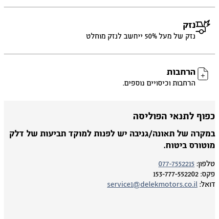
נזק
נזק של מעל 50% ייחשב לנזק מוחלט
הרחבות
הרחבות וכיסויים נוספים.
פוף לתנאי הפוליסה
מקרה של תאונה/גניבה יש לפנות למוקד תביעות של דלק
וטורס ביטוח.
פון:
077-7552215
ס:
153-777-552202
אל:
service1@delekmotors.co.il