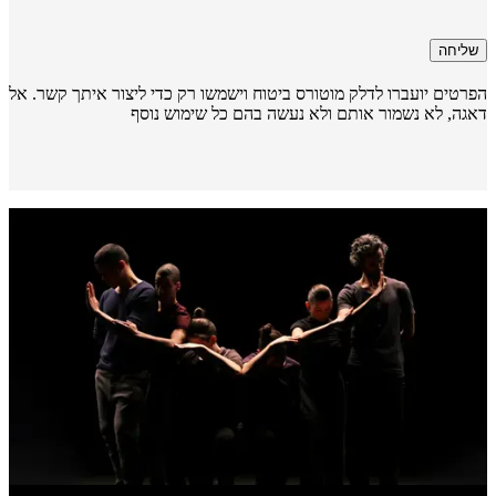
שליחה
רטים יועברו לדלק מוטורס ביטוח וישמשו רק כדי ליצור איתך קשר. אל
גה, לא נשמור אותם ולא נעשה בהם כל שימוש נוסף