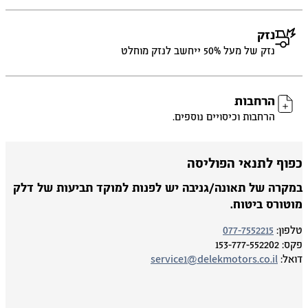
נזק
נזק של מעל 50% ייחשב לנזק מוחלט
הרחבות
הרחבות וכיסויים נוספים.
פוף לתנאי הפוליסה
מקרה של תאונה/גניבה יש לפנות למוקד תביעות של דלק
וטורס ביטוח.
פון:
077-7552215
ס:
153-777-552202
אל:
service1@delekmotors.co.il