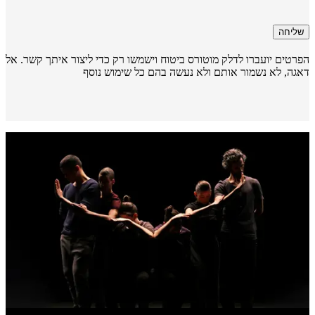
שליחה
רטים יועברו לדלק מוטורס ביטוח וישמשו רק כדי ליצור איתך קשר. אל
גה, לא נשמור אותם ולא נעשה בהם כל שימוש נוסף