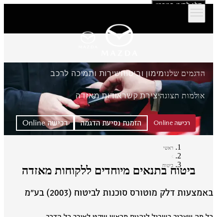
דלג לתוכן המרכזי
הדגמים שלנו
מימון וביטוח
שירות ותמיכה לרכב
אולמות תצוגה
יצירת קשר
אודות מאזדה
הזמנת נסיעת הדגמה
רכישה Online
רכישה Online
ראשי
ביטוח
ביטוח בתנאים מיוחדים ללקוחות מאזדה
מצעות דלק מוטורס סוכנות לביטוח (2003) בע״מ