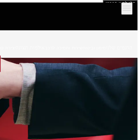
דלג לתוכן המרכזי
הדגמים שלנו
אולמות תצוגה
מימון וביטוח
שירות ותמיכה לרכב
יצירת קש