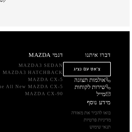
קשר
דברו איתנו
דגמי MAZDA
MAZDA3 SEDAN
צ'אט עם נציג
MAZDA3 HATCHBACK
אולמות תצוגה
MAZDA CX-5
שירות לקוחות
he All New MAZDA CX-5
מייל
MAZDA CX-90
מידע נוסף
בואו להכיר את מאזדה
מדיניות פרטיות
תנאי שימוש