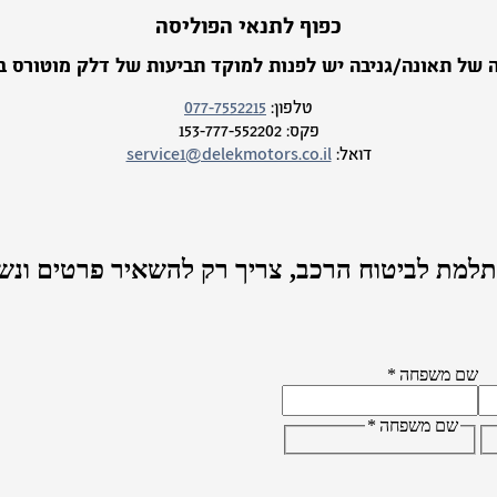
כפוף לתנאי הפוליסה
 של תאונה/גניבה יש לפנות למוקד תביעות של דלק מוטורס בי
טלפון:
077-7552215
פקס:
153-777-552202
דואל:
service1@delekmotors.co.il
למת לביטוח הרכב,
צריך רק להשאיר פרטים ונש
שם משפחה
*
שם משפחה
*