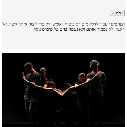
שליחה
רטים יועברו לדלק מוטורס ביטוח וישמשו רק כדי ליצור איתך קשר. אל
גה, לא נשמור אותם ולא נעשה בהם כל שימוש נוסף