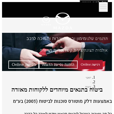
דלג לתוכן המרכזי
הדגמים שלנו
מימון וביטוח
שירות ותמיכה לרכב
אולמות תצוגה
יצירת קשר
אודות מאזדה
הזמנת נסיעת הדגמה
רכישה Online
רכישה Online
ראשי
ביטוח
ביטוח בתנאים מיוחדים ללקוחות מאזדה
מצעות דלק מוטורס סוכנות לביטוח (2003) בע״מ