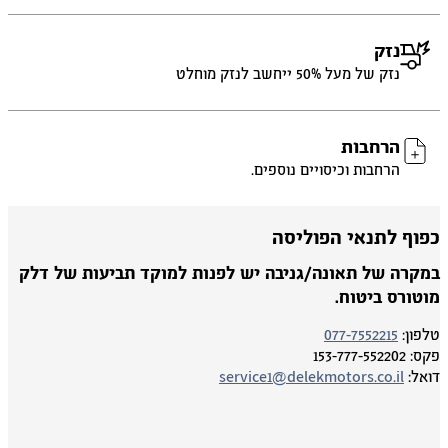
נזק
נזק של מעל 50% ייחשב לנזק מוחלט
הרחבות
הרחבות וכיסויים נוספים.
פוף לתנאי הפוליסה
מקרה של תאונה/גניבה יש לפנות למוקד תביעות של דלק
וטורס ביטוח.
פון:
077-7552215
ס:
153-777-552202
אל:
service1@delekmotors.co.il