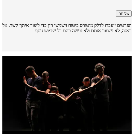
שליחה
רטים יועברו לדלק מוטורס ביטוח וישמשו רק כדי ליצור איתך קשר. אל
גה, לא נשמור אותם ולא נעשה בהם כל שימוש נוסף