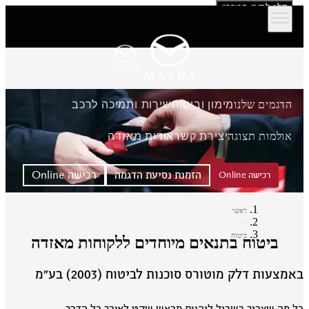
דלג לתוכן המרכזי
הדגמים שלנו
מימון וביטוח
שירות ותמיכה לרכב
אולמות תצוגה
יצירת קשר
אודות מאזדה
הזמנת נסיעת הדגמה
רכישה Online
רכישה Online
ראשי
ביטוח
ביטוח בתנאים מיוחדים ללקוחות מאזדה
מצעות דלק מוטורס סוכנות לביטוח (2003) בע״מ