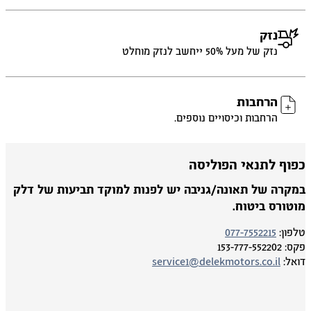
נזק
נזק של מעל 50% ייחשב לנזק מוחלט
הרחבות
הרחבות וכיסויים נוספים.
פוף לתנאי הפוליסה
מקרה של תאונה/גניבה יש לפנות למוקד תביעות של דלק
וטורס ביטוח.
פון:
077-7552215
ס:
153-777-552202
אל:
service1@delekmotors.co.il