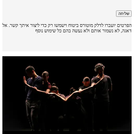
שליחה
רטים יועברו לדלק מוטורס ביטוח וישמשו רק כדי ליצור איתך קשר. אל
גה, לא נשמור אותם ולא נעשה בהם כל שימוש נוסף