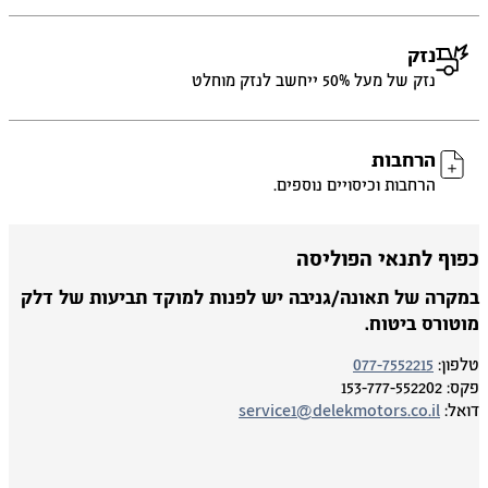
נזק
נזק של מעל 50% ייחשב לנזק מוחלט
הרחבות
הרחבות וכיסויים נוספים.
פוף לתנאי הפוליסה
מקרה של תאונה/גניבה יש לפנות למוקד תביעות של דלק
וטורס ביטוח.
פון:
077-7552215
ס:
153-777-552202
אל:
service1@delekmotors.co.il