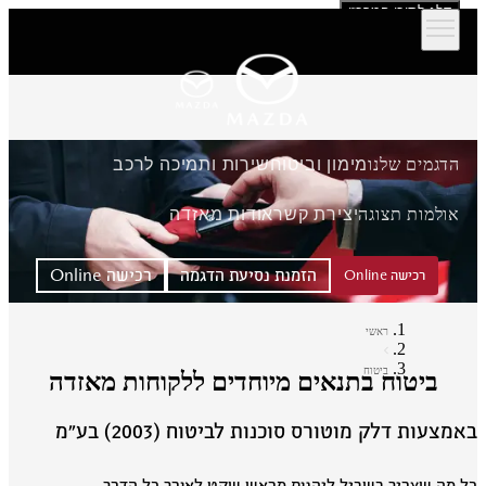
דלג לתוכן המרכזי
הדגמים שלנו
מימון וביטוח
שירות ותמיכה לרכב
אולמות תצוגה
יצירת קשר
אודות מאזדה
הזמנת נסיעת הדגמה
רכישה Online
רכישה Online
ראשי
ביטוח
ביטוח בתנאים מיוחדים ללקוחות מאזדה
מצעות דלק מוטורס סוכנות לביטוח (2003) בע״מ