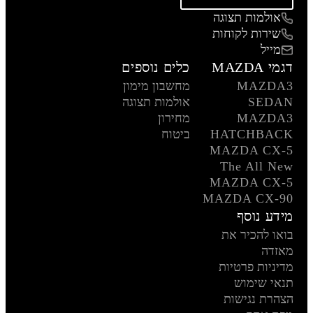
אולמות תצוגה
שירות לקוחות
מייל
דגמי MAZDA
כלים נוספים
MAZDA3
מחשבון מימון
SEDAN
אולמות תצוגה
MAZDA3
מחירון
HATCHBACK
ביטוח
MAZDA CX-5
The All New
MAZDA CX-5
MAZDA CX-90
מידע נוסף
בואו להכיר את
מאזדה
מדיניות פרטיות
תנאי שימוש
הצהרת נגישות