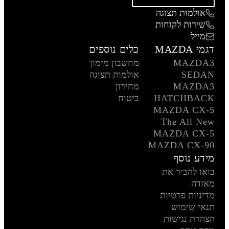
אולמות תצוגה
שירות לקוחות
מייל
דגמי MAZDA
כלים נוספים
MAZDA3
מחשבון מימון
SEDAN
אולמות תצוגה
MAZDA3
מחירון
HATCHBACK
ביטוח
MAZDA CX-5
The All New
MAZDA CX-5
MAZDA CX-90
מידע נוסף
בואו להכיר את
מאזדה
מדיניות פרטיות
תנאי שימוש
הצהרת נגישות