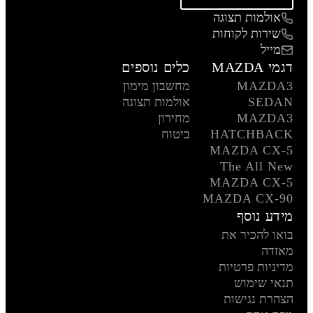
אולמות תצוגה
שירות לקוחות
מייל
דגמי MAZDA
כלים נוספים
MAZDA3
מחשבון מימון
SEDAN
אולמות תצוגה
MAZDA3
מחירון
HATCHBACK
ביטוח
MAZDA CX-5
The All New
MAZDA CX-5
MAZDA CX-90
מידע נוסף
בואו להכיר את
מאזדה
מדיניות פרטיות
תנאי שימוש
הצהרת נגישות