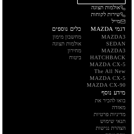
אולמות תצוגה
שירות לקוחות
מייל
דגמי MAZDA
כלים נוספים
MAZDA3
מחשבון מימון
SEDAN
אולמות תצוגה
MAZDA3
מחירון
HATCHBACK
ביטוח
MAZDA CX-5
The All New
MAZDA CX-5
MAZDA CX-90
מידע נוסף
בואו להכיר את
מאזדה
מדיניות פרטיות
תנאי שימוש
הצהרת נגישות