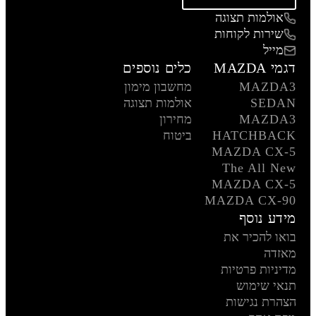
אולמות תצוגה
שירות לקוחות
מייל
דגמי MAZDA
כלים נוספים
MAZDA3
מחשבון מימון
SEDAN
אולמות תצוגה
MAZDA3
מחירון
HATCHBACK
ביטוח
MAZDA CX-5
The All New
MAZDA CX-5
MAZDA CX-90
מידע נוסף
בואו להכיר את
מאזדה
מדיניות פרטיות
תנאי שימוש
הצהרת נגישות