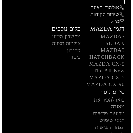
אולמות תצוגה
שירות לקוחות
מייל
דגמי MAZDA
כלים נוספים
MAZDA3
מחשבון מימון
SEDAN
אולמות תצוגה
MAZDA3
מחירון
HATCHBACK
ביטוח
MAZDA CX-5
The All New
MAZDA CX-5
MAZDA CX-90
מידע נוסף
בואו להכיר את
מאזדה
מדיניות פרטיות
תנאי שימוש
הצהרת נגישות