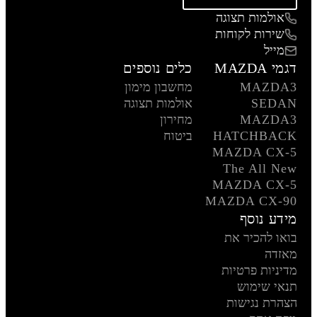
אולמות תצוגה
שירות לקוחות
מייל
דגמי MAZDA
כלים נוספים
MAZDA3
מחשבון מימון
SEDAN
אולמות תצוגה
MAZDA3
מחירון
HATCHBACK
ביטוח
MAZDA CX-5
The All New
MAZDA CX-5
MAZDA CX-90
מידע נוסף
בואו להכיר את
מאזדה
מדיניות פרטיות
תנאי שימוש
הצהרת נגישות