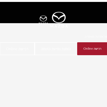
ר
אודות מאזדה
זרה
רכישה Online
הזמנת נסיעת הדגמה
רכישה Online
HATCHBACK
MAZDA3 SEDAN
החל מ-₪169,900
החל מ-₪184,900
בתוספת אגרת רישוי בסך ₪2,450 כולל מע"מ
בתוספת אגרת רישוי בסך ₪2,450 כולל מע