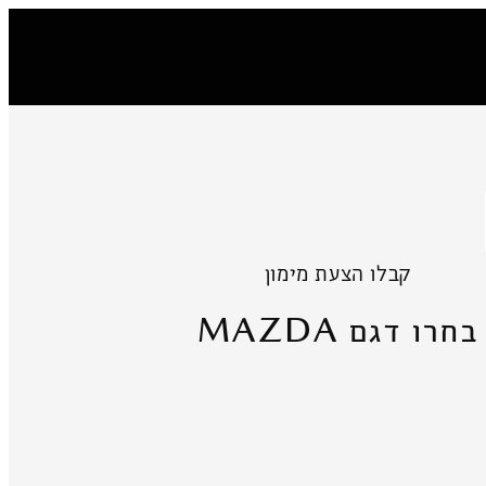
קבלו הצעת מימון
MAZDA
בחרו דגם
5
MAZDA CX-5
MAZDA3 
החל מ-₪184,900
"מ
בתוספת אגרת רישוי בסך ₪2,786 כולל מע"מ