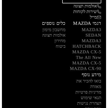
אולמות תצוגה
שירות לקוחות
מייל
דגמי MAZDA
כלים נוספים
MAZDA3
מחשבון מימון
SEDAN
אולמות תצוגה
MAZDA3
מחירון
HATCHBACK
ביטוח
MAZDA CX-5
The All New
MAZDA CX-5
MAZDA CX-90
מידע נוסף
בואו להכיר את
מאזדה
מדיניות פרטיות
תנאי שימוש
הצהרת נגישות