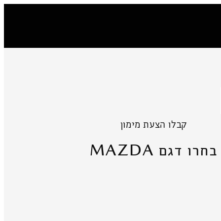
קבלו הצעת מימון
MAZDA
בחרו דגם
5
MAZDA CX-5
MAZDA3 
החל מ-₪184,900
"מ
בתוספת אגרת רישוי בסך ₪2,786 כולל מע"מ