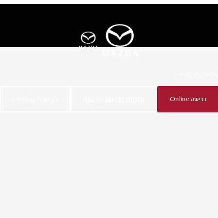
ר
אודות מאזדה
זרה
רכישה Online
הזמנת נסיעת הדגמה
רכישה Online
HATCHBACK
MAZDA3 SEDAN
החל מ-₪169,900
החל מ-₪184,900
בתוספת אגרת רישוי בסך ₪2,450 כולל מע"מ
בתוספת אגרת רישוי בסך ₪2,450 כולל מע