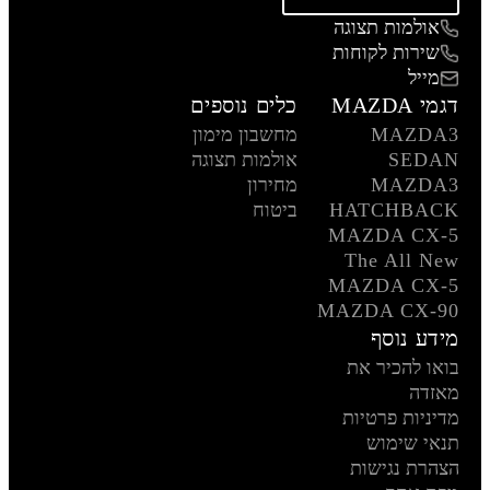
אולמות תצוגה
שירות לקוחות
מייל
דגמי MAZDA
כלים נוספים
MAZDA3
מחשבון מימון
SEDAN
אולמות תצוגה
MAZDA3
מחירון
HATCHBACK
ביטוח
MAZDA CX-5
The All New
MAZDA CX-5
MAZDA CX-90
מידע נוסף
בואו להכיר את
מאזדה
מדיניות פרטיות
תנאי שימוש
הצהרת נגישות