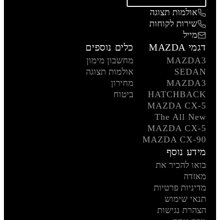
אולמות תצוגה
שירות לקוחות
מייל
דגמי MAZDA
כלים נוספים
MAZDA3
מחשבון מימון
SEDAN
אולמות תצוגה
MAZDA3
מחירון
HATCHBACK
ביטוח
MAZDA CX-5
The All New
MAZDA CX-5
MAZDA CX-90
מידע נוסף
בואו להכיר את
מאזדה
מדיניות פרטיות
תנאי שימוש
הצהרת נגישות