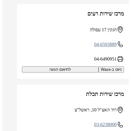
מרכז שירות רעים
חנקין 17 עפולה
04-6593889
04-6490951
ניווט ב-Waze
לתיאום הגעה
מרכז שירות תכלת
רח' האצ"ל 10, ראשל"צ
03-6238000