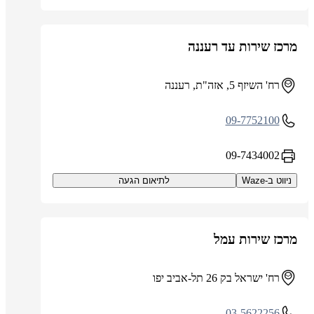
מרכז שירות עד רעננה
רח' השיזף 5, אזה"ת, רעננה
09-7752100
09-7434002
ניווט ב-Waze
לתיאום הגעה
מרכז שירות עמל
רח' ישראל בק 26 תל-אביב יפו
03-5622256