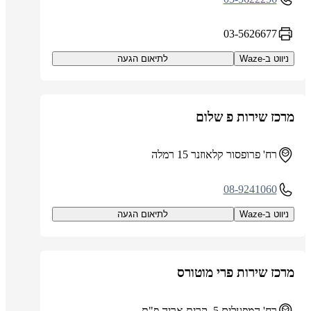
03-5626677
ניווט ב-Waze
לתיאום הגעה
מרכז שירות פ שלום
רח' פרופסור קלאוזנר 15 רמלה
08-9241060
ניווט ב-Waze
לתיאום הגעה
מרכז שירות פרי מוטורס
רח' המפעלים 5, קרית אריה פ"ת