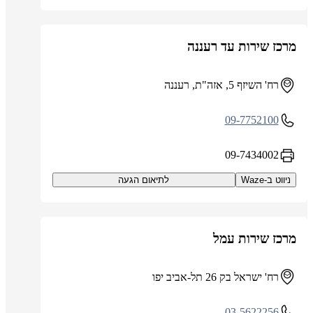
מרכז שירות עד רעננה
רח' השיזף 5, אזה"ת, רעננה
09-7752100
09-7434002
ניווט ב-Waze
לתיאום הגעה
מרכז שירות עמל
רח' ישראל בק 26 תל-אביב יפו
03-5622256