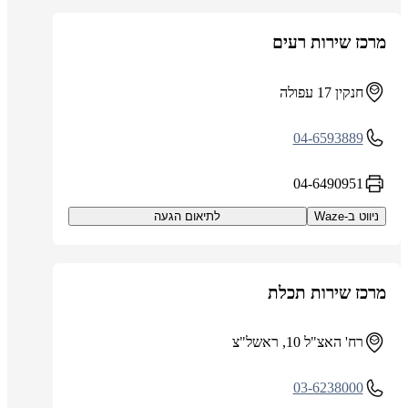
מרכז שירות רעים
חנקין 17 עפולה
04-6593889
04-6490951
ניווט ב-Waze
לתיאום הגעה
מרכז שירות תכלת
רח' האצ"ל 10, ראשל"צ
03-6238000