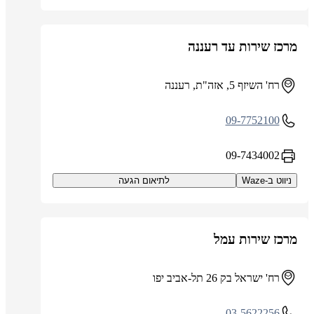
מרכז שירות עד רעננה
רח' השיזף 5, אזה"ת, רעננה
09-7752100
09-7434002
ניווט ב-Waze
לתיאום הגעה
מרכז שירות עמל
רח' ישראל בק 26 תל-אביב יפו
03-5622256