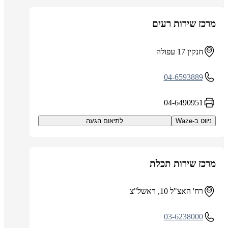
מרכז שירות רעים
חנקין 17 עפולה
04-6593889
04-6490951
ניווט ב-Waze
לתיאום הגעה
מרכז שירות תכלת
רח' האצ"ל 10, ראשל"צ
03-6238000