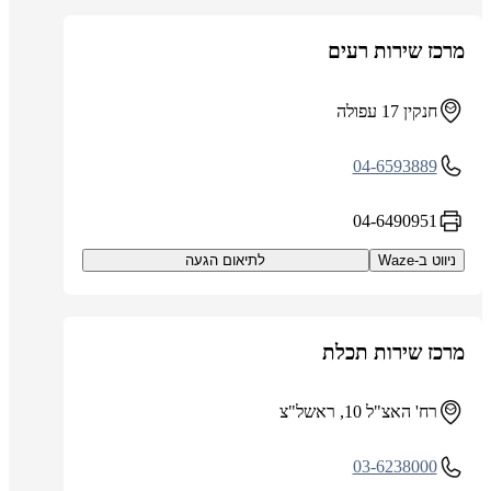
מרכז שירות רעים
חנקין 17 עפולה
04-6593889
04-6490951
ניווט ב-Waze
לתיאום הגעה
מרכז שירות תכלת
רח' האצ"ל 10, ראשל"צ
03-6238000