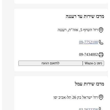
מרכז שירות עד רעננה
רח' השיזף 5, אזה"ת, רעננה
09-7752100
09-7434002
ניווט ב-Waze
לתיאום הגעה
מרכז שירות עמל
רח' ישראל בק 26 תל-אביב יפו
03-5622256