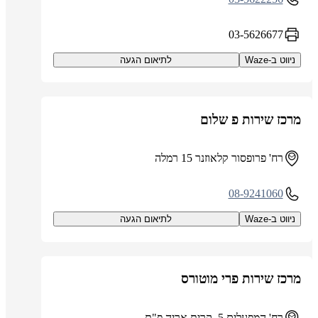
03-5626677
ניווט ב-Waze
לתיאום הגעה
מרכז שירות פ שלום
רח' פרופסור קלאוזנר 15 רמלה
08-9241060
ניווט ב-Waze
לתיאום הגעה
מרכז שירות פרי מוטורס
רח' המפעלים 5, קרית אריה פ"ת