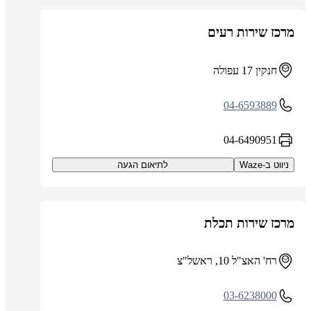
מרכז שירות רעים
חנקין 17 עפולה
04-6593889
04-6490951
ניווט ב-Waze
לתיאום הגעה
מרכז שירות תכלת
רח' האצ"ל 10, ראשל"צ
03-6238000