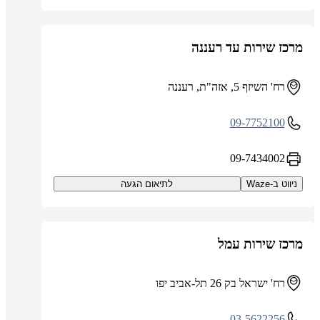
מרכז שירות עד רעננה
רח' השיזף 5, אזה"ת, רעננה
09-7752100
09-7434002
ניווט ב-Waze
לתיאום הגעה
מרכז שירות עמל
רח' ישראל בק 26 תל-אביב יפו
03-5622256