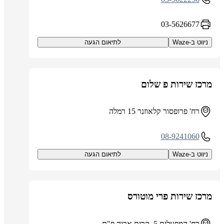
03-5626677
ניווט ב-Waze
לתיאום הגעה
מרכז שירות פ שלום
רח' פרופסור קלאוזנר 15 רמלה
08-9241060
ניווט ב-Waze
לתיאום הגעה
מרכז שירות פרי מוטורס
רח' המפעלים 5, קרית אריה פ"ת