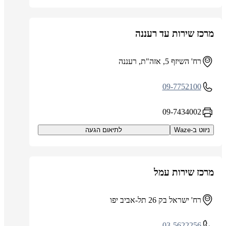
מרכז שירות עד רעננה
רח' השיזף 5, אזה"ת, רעננה
09-7752100
09-7434002
ניווט ב-Waze
לתיאום הגעה
מרכז שירות עמל
רח' ישראל בק 26 תל-אביב יפו
03-5622256