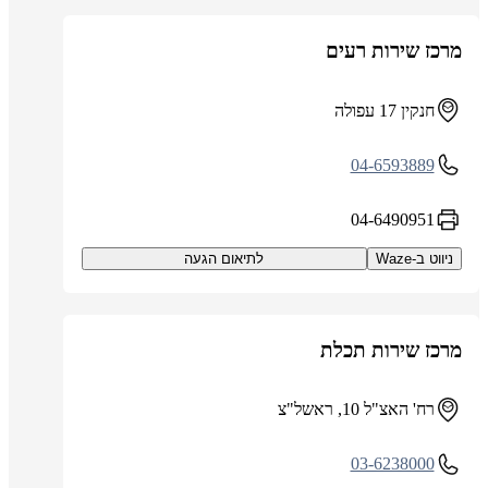
מרכז שירות רעים
חנקין 17 עפולה
04-6593889
04-6490951
ניווט ב-Waze
לתיאום הגעה
מרכז שירות תכלת
רח' האצ"ל 10, ראשל"צ
03-6238000