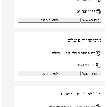
03-5626677
ניווט ב-Waze
לתיאום הגעה
מרכז שירות פ שלום
רח' פרופסור קלאוזנר 15 רמלה
08-9241060
ניווט ב-Waze
לתיאום הגעה
מרכז שירות פרי מוטורס
רח' המפעלים 5, קרית אריה פ"ת