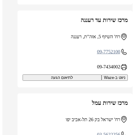
מרכז שירות עד רעננה
רח' השיזף 5, אזה"ת, רעננה
09-7752100
09-7434002
ניווט ב-Waze
לתיאום הגעה
מרכז שירות עמל
רח' ישראל בק 26 תל-אביב יפו
03-5622256