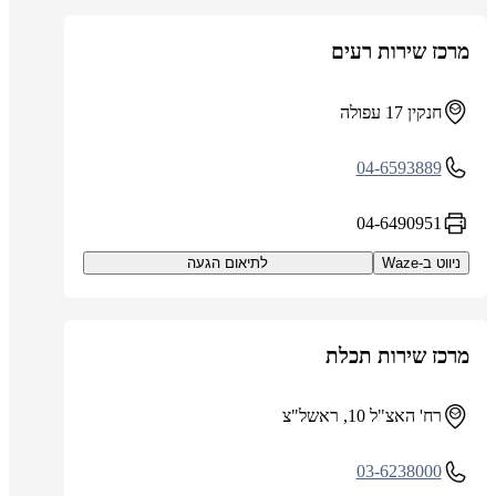
מרכז שירות רעים
חנקין 17 עפולה
04-6593889
04-6490951
ניווט ב-Waze
לתיאום הגעה
מרכז שירות תכלת
רח' האצ"ל 10, ראשל"צ
03-6238000