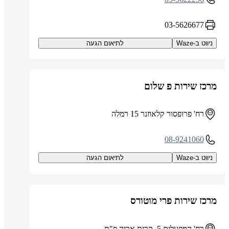
03-5626677
ניווט ב-Waze
לתיאום הגעה
מרכז שירות פ שלום
רח' פרופסור קלאוזנר 15 רמלה
08-9241060
ניווט ב-Waze
לתיאום הגעה
מרכז שירות פרי מוטורס
רח' המפעלים 5, קרית אריה פ"ת