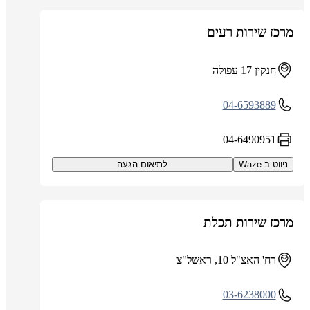
מרכז שירות רעים
חנקין 17 עפולה
04-6593889
04-6490951
ניווט ב-Waze
לתיאום הגעה
מרכז שירות תכלת
רח' האצ"ל 10, ראשל"צ
03-6238000