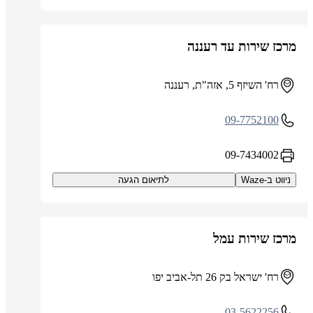
מרכז שירות עד רעננה
רח' השיזף 5, אזה"ת, רעננה
09-7752100
09-7434002
ניווט ב-Waze
לתיאום הגעה
מרכז שירות עמל
רח' ישראל בק 26 תל-אביב יפו
03-5622256