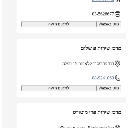
03-5626677
ניווט ב-Waze
לתיאום הגעה
מרכז שירות פ שלום
רח' פרופסור קלאוזנר 15 רמלה
08-9241060
ניווט ב-Waze
לתיאום הגעה
מרכז שירות פרי מוטורס
רח' המפעלים 5, קרית אריה פ"ת