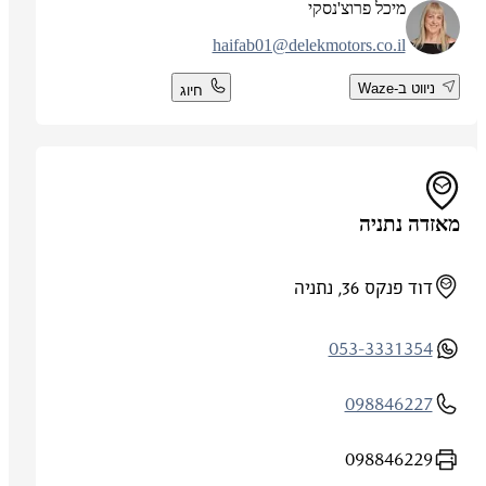
מיכל פרוצ'נסקי
haifab01@delekmotors.co.il
ניווט ב-Waze
חיוג
מאזדה נתניה
דוד פנקס 36, נתניה
053-3331354
098846227
098846229