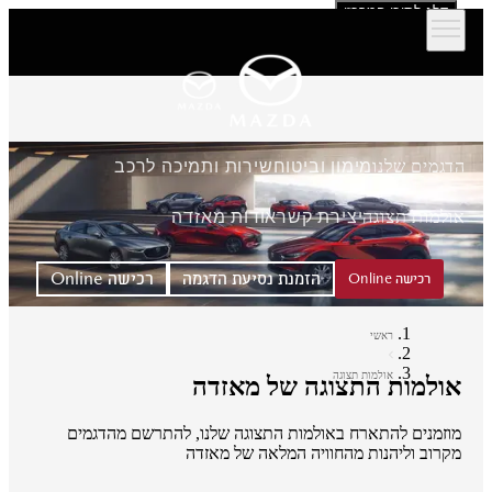
דלג לתוכן המרכזי
הדגמים שלנו
מימון וביטוח
שירות ותמיכה לרכב
אולמות תצוגה
יצירת קשר
אודות מאזדה
הזמנת נסיעת הדגמה
רכישה Online
רכישה Online
ראשי
אולמות תצוגה
אולמות התצוגה של מאזדה
מוזמנים להתארח באולמות התצוגה שלנו, להתרשם מהדגמים
מקרוב וליהנות מהחוויה המלאה של מאזדה