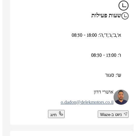
שעות פעילות
א',ב',ג',ד',ה': 18:00 - 08:30
ו': 13:00 - 08:30
ש': סגור
אושרי דדון
o.dadon@delekmotors.co.il
ניווט ב-Waze
חיוג