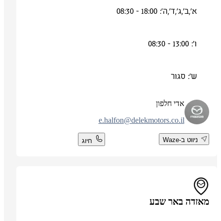
א',ב',ג',ד',ה': 18:00 - 08:30
ו': 13:00 - 08:30
ש': סגור
אדי חלפון
e.halfon@delekmotors.co.il
ניווט ב-Waze
חיוג
מאזדה באר שבע