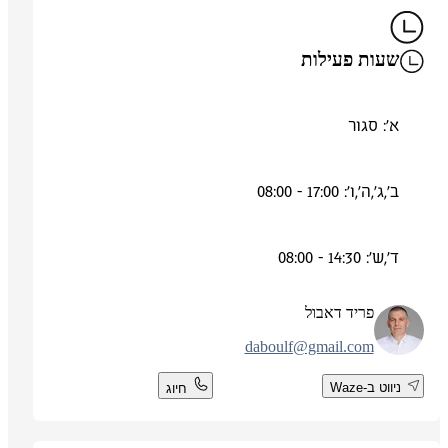
שעות פעילות
א': סגור
ב',ג',ה',ו': 17:00 - 08:00
ד',ש': 14:30 - 08:00
פריד דאבול
daboulf@gmail.com
ניווט ב-Waze
חיוג