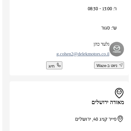
ו': 13:00 - 08:30
ש': סגור
גלעד כהן
g.cohen2@delekmotors.co.il
ניווט ב-Waze
חיוג
מאזדה ירושלים
פייר קניג 40, ירושלים