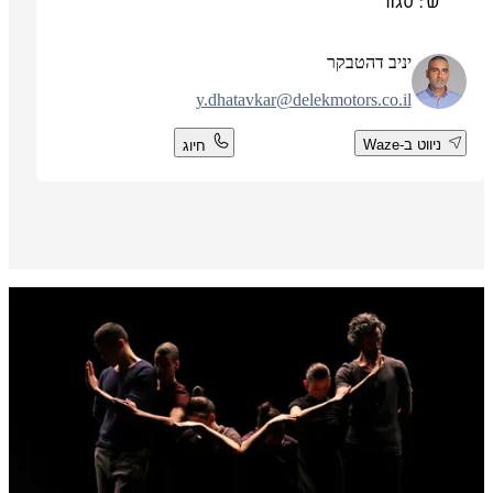
ש': סגור
יניב דהטבקר
y.dhatavkar@delekmotors.co.il
ניווט ב-Waze
חיוג