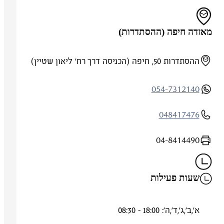
מאזדה חיפה (ההסתדרות)
ההסתדרות 50, חיפה (הכניסה דרך רח' ליאון שטיין)
054-7312140
048417476
04-8414490
שעות פעילות
א',ב',ג',ד',ה': 18:00 - 08:30