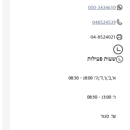
050-3434610
048524539
04-8524021
שעות פעילות
א',ב',ג',ד',ה': 18:00 - 08:30
ו': 13:00 - 08:30
ש': סגור