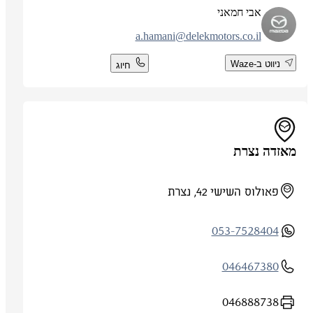
אבי חמאני
a.hamani@delekmotors.co.il
ניווט ב-Waze
חיוג
מאזדה נצרת
פאולוס השישי 42, נצרת
053-7528404
046467380
046888738