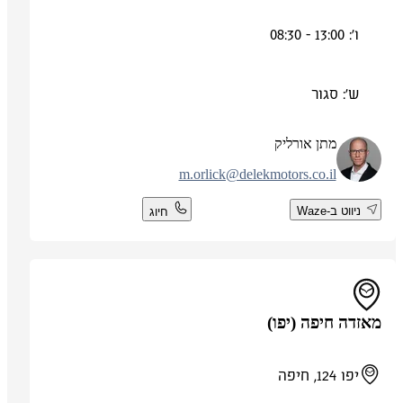
ו': 13:00 - 08:30
ש': סגור
מתן אורליק
m.orlick@delekmotors.co.il
ניווט ב-Waze
חיוג
מאזדה חיפה (יפו)
יפו 124, חיפה