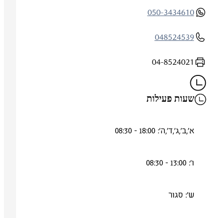
050-3434610
048524539
04-8524021
שעות פעילות
א',ב',ג',ד',ה': 18:00 - 08:30
ו': 13:00 - 08:30
ש': סגור