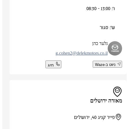
ו': 13:00 - 08:30
ש': סגור
גלעד כהן
g.cohen2@delekmotors.co.il
ניווט ב-Waze
חיוג
מאזדה ירושלים
פייר קניג 40, ירושלים