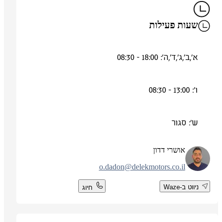
שעות פעילות
א',ב',ג',ד',ה': 18:00 - 08:30
ו': 13:00 - 08:30
ש': סגור
אושרי דדון
o.dadon@delekmotors.co.il
ניווט ב-Waze
חיוג