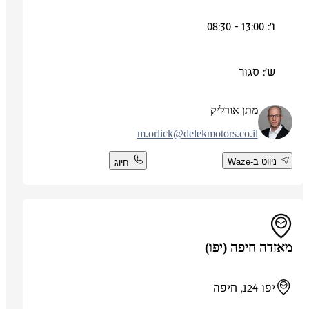
ו': 13:00 - 08:30
ש': סגור
מתן אורליק
m.orlick@delekmotors.co.il
ניווט ב-Waze
חיוג
מאזדה חיפה (יפו)
יפו 124, חיפה