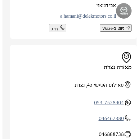
אבי חמאני
a.hamani@delekmotors.co.il
ניווט ב-Waze
חיוג
מאזדה נצרת
פאולוס השישי 42, נצרת
053-7528404
046467380
046888738