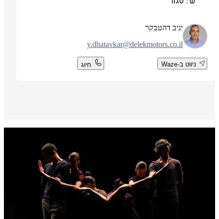
ש': סגור
יניב דהטבקר
y.dhatavkar@delekmotors.co.il
ניווט ב-Waze
חיוג