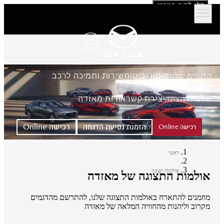
דלג לתוכן המרכזי
הדגמים שלנו
מימון וביטוח
שירות ותמיכה לרכב
אולמות תצוגה
יצירת קשר
אודות מאזדה
הזמנת נסיעת הדגמה
רכישה Online
רכישה Online
ראשי
אולמות תצוגה
אולמות התצוגה של מאזדה
מוזמנים להתארח באולמות התצוגה שלנו, להתרשם מהדגמים
מקרוב וליהנות מהחוויה המלאה של מאזדה