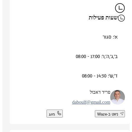
שעות פעילות
א': סגור
ב',ג',ה',ו': 17:00 - 08:00
ד',ש': 14:30 - 08:00
פריד דאבול
daboulf@gmail.com
ניווט ב-Waze
חיוג