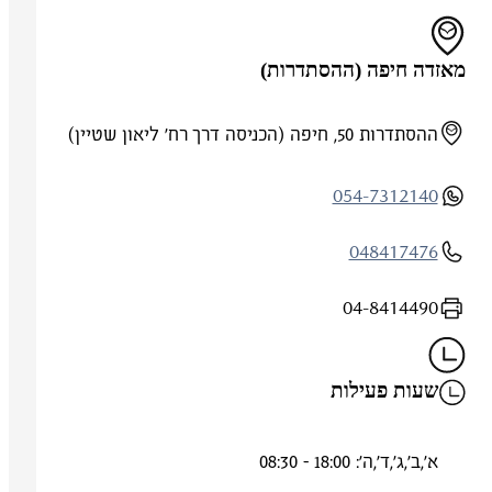
מאזדה חיפה (ההסתדרות)
ההסתדרות 50, חיפה (הכניסה דרך רח' ליאון שטיין)
054-7312140
048417476
04-8414490
שעות פעילות
א',ב',ג',ד',ה': 18:00 - 08:30