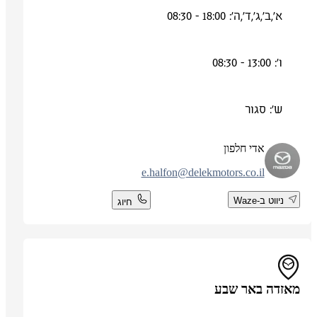
א',ב',ג',ד',ה': 18:00 - 08:30
ו': 13:00 - 08:30
ש': סגור
אדי חלפון
e.halfon@delekmotors.co.il
ניווט ב-Waze
חיוג
מאזדה באר שבע