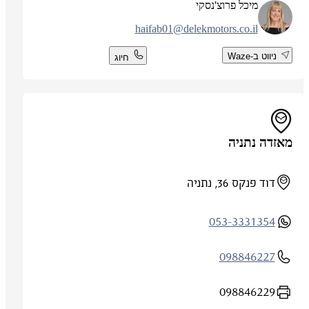
מיכל פרוצ'נסקי
haifab01@delekmotors.co.il
ניווט ב-Waze
חיוג
מאזדה נתניה
דוד פנקס 36, נתניה
053-3331354
098846227
098846229