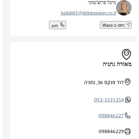
מיכל פרוצ'נסקי
haifab01@delekmotors.co.il
ניווט ב-Waze
חיוג
מאזדה נתניה
דוד פנקס 36, נתניה
053-3331354
098846227
098846229