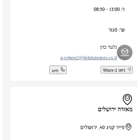
ו': 13:00 - 08:30
ש': סגור
גלעד כהן
g.cohen2@delekmotors.co.il
ניווט ב-Waze
חיוג
מאזדה ירושלים
פייר קניג 40, ירושלים