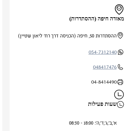
מאזדה חיפה (ההסתדרות)
ההסתדרות 50, חיפה (הכניסה דרך רח' ליאון שטיין)
054-7312140
048417476
04-8414490
שעות פעילות
א',ב',ג',ד',ה': 18:00 - 08:30