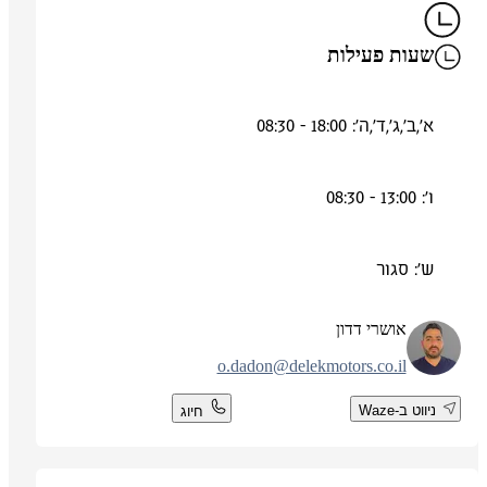
שעות פעילות
א',ב',ג',ד',ה': 18:00 - 08:30
ו': 13:00 - 08:30
ש': סגור
אושרי דדון
o.dadon@delekmotors.co.il
ניווט ב-Waze
חיוג