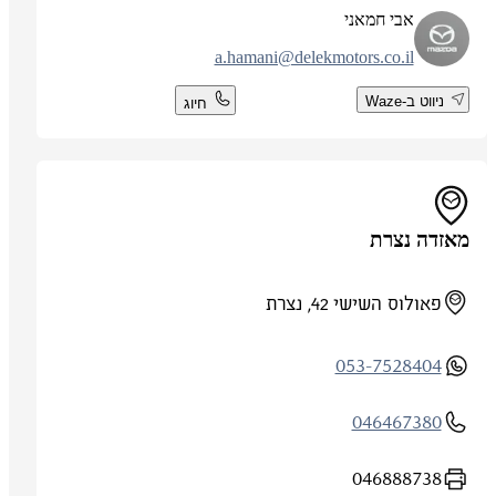
אבי חמאני
a.hamani@delekmotors.co.il
ניווט ב-Waze
חיוג
מאזדה נצרת
פאולוס השישי 42, נצרת
053-7528404
046467380
046888738