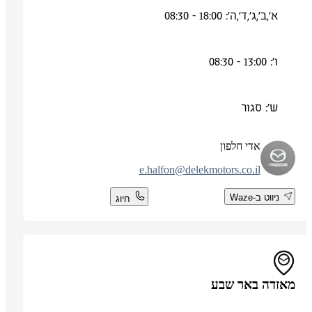
א',ב',ג',ד',ה': 18:00 - 08:30
ו': 13:00 - 08:30
ש': סגור
אדי חלפון
e.halfon@delekmotors.co.il
ניווט ב-Waze
חיוג
מאזדה באר שבע