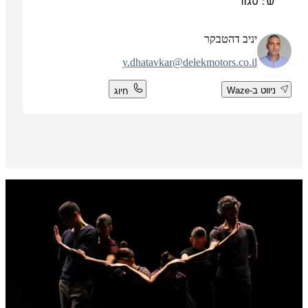
ש': סגור
יניב דהטבקר
y.dhatavkar@delekmotors.co.il
ניווט ב-Waze
חיוג