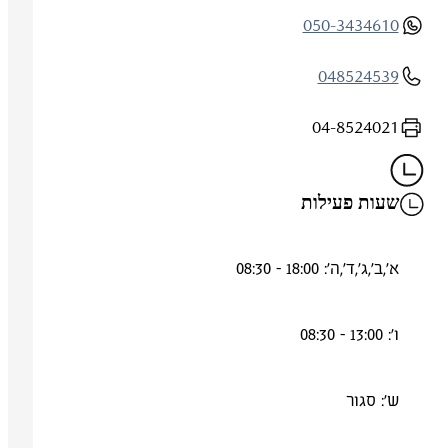
050-3434610
048524539
04-8524021
שעות פעילות
א',ב',ג',ד',ה': 18:00 - 08:30
ו': 13:00 - 08:30
ש': סגור