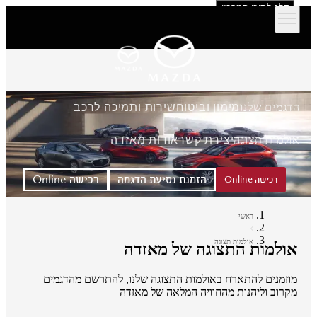
דלג לתוכן המרכזי
הדגמים שלנו
מימון וביטוח
שירות ותמיכה לרכב
אולמות תצוגה
יצירת קשר
אודות מאזדה
הזמנת נסיעת הדגמה
רכישה Online
רכישה Online
ראשי
אולמות תצוגה
אולמות התצוגה של מאזדה
מוזמנים להתארח באולמות התצוגה שלנו, להתרשם מהדגמים
מקרוב וליהנות מהחוויה המלאה של מאזדה