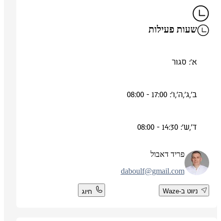
שעות פעילות
א': סגור
ב',ג',ה',ו': 17:00 - 08:00
ד',ש': 14:30 - 08:00
פריד דאבול
daboulf@gmail.com
ניווט ב-Waze
חיוג