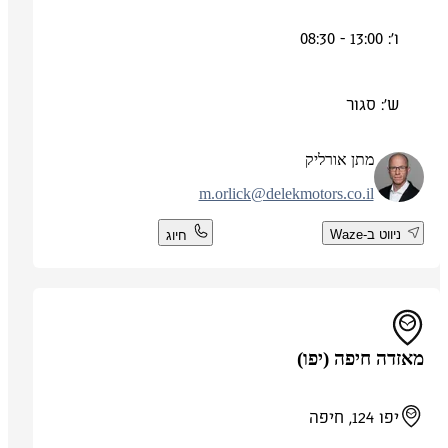
ו': 13:00 - 08:30
ש': סגור
מתן אורליק
m.orlick@delekmotors.co.il
ניווט ב-Waze
חיוג
מאזדה חיפה (יפו)
יפו 124, חיפה