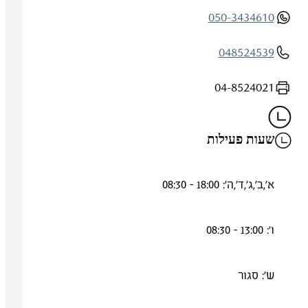
050-3434610
048524539
04-8524021
שעות פעילות
א',ב',ג',ד',ה': 18:00 - 08:30
ו': 13:00 - 08:30
ש': סגור