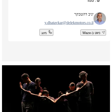
ש': סגור
יניב דהטבקר
y.dhatavkar@delekmotors.co.il
ניווט ב-Waze
חיוג