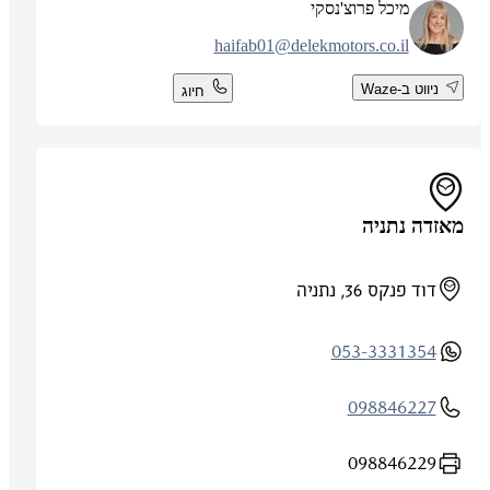
מיכל פרוצ'נסקי
haifab01@delekmotors.co.il
ניווט ב-Waze
חיוג
מאזדה נתניה
דוד פנקס 36, נתניה
053-3331354
098846227
098846229