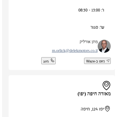
ו': 13:00 - 08:30
ש': סגור
מתן אורליק
m.orlick@delekmotors.co.il
ניווט ב-Waze
חיוג
מאזדה חיפה (יפו)
יפו 124, חיפה