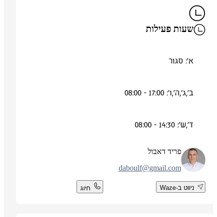
שעות פעילות
א': סגור
ב',ג',ה',ו': 17:00 - 08:00
ד',ש': 14:30 - 08:00
פריד דאבול
daboulf@gmail.com
ניווט ב-Waze
חיוג