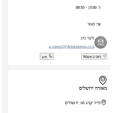
ו': 13:00 - 08:30
ש': סגור
גלעד כהן
g.cohen2@delekmotors.co.il
ניווט ב-Waze
חיוג
מאזדה ירושלים
פייר קניג 40, ירושלים