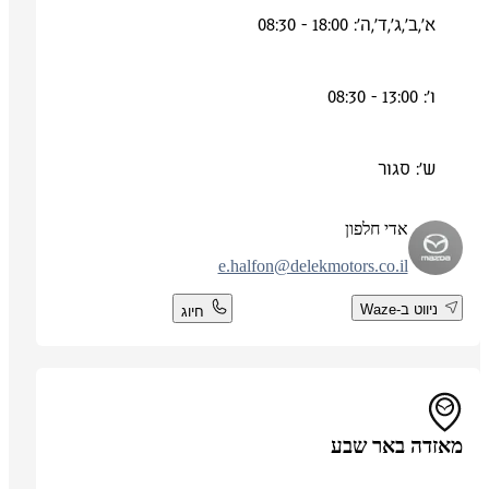
א',ב',ג',ד',ה': 18:00 - 08:30
ו': 13:00 - 08:30
ש': סגור
אדי חלפון
e.halfon@delekmotors.co.il
ניווט ב-Waze
חיוג
מאזדה באר שבע