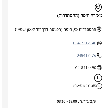
מאזדה חיפה (ההסתדרות)
ההסתדרות 50, חיפה (הכניסה דרך רח' ליאון שטיין)
054-7312140
048417476
04-8414490
שעות פעילות
א',ב',ג',ד',ה': 18:00 - 08:30