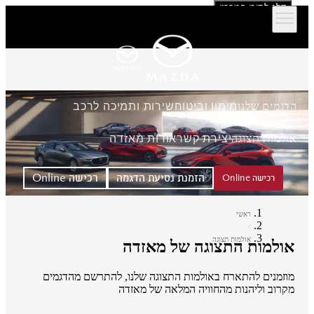
דלג לתוכן המרכזי
הדגמים שלנו
מימון וביטוח
שירות ותמיכה לרכב
אולמות תצוגה
יצירת קשר
אודות מאזדה
הזמנת נסיעת הדגמה
רכישה Online
רכישה Online
ראשי
אולמות תצוגה
אולמות התצוגה של מאזדה
מוזמנים להתארח באולמות התצוגה שלנו, להתרשם מהדגמים
מקרוב וליהנות מהחוויה המלאה של מאזדה