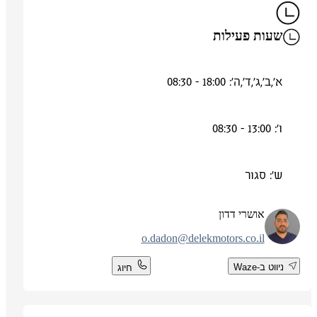
שעות פעילות
א',ב',ג',ד',ה': 18:00 - 08:30
ו': 13:00 - 08:30
ש': סגור
אושרי דדון
o.dadon@delekmotors.co.il
ניווט ב-Waze
חיוג