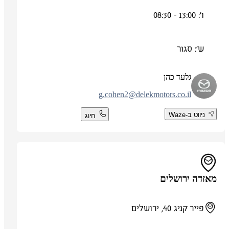
ו': 13:00 - 08:30
ש': סגור
גלעד כהן
g.cohen2@delekmotors.co.il
ניווט ב-Waze
חיוג
מאזדה ירושלים
פייר קניג 40, ירושלים