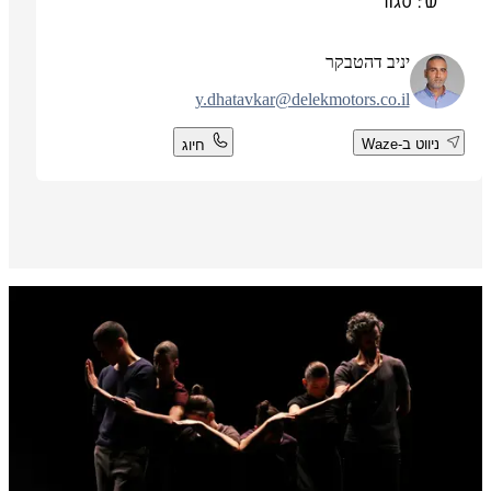
ש': סגור
יניב דהטבקר
y.dhatavkar@delekmotors.co.il
ניווט ב-Waze
חיוג