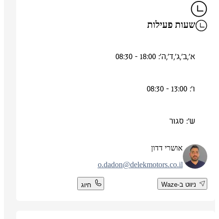
שעות פעילות
א',ב',ג',ד',ה': 18:00 - 08:30
ו': 13:00 - 08:30
ש': סגור
אושרי דדון
o.dadon@delekmotors.co.il
ניווט ב-Waze
חיוג