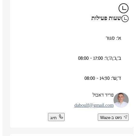
שעות פעילות
א': סגור
ב',ג',ה',ו': 17:00 - 08:00
ד',ש': 14:30 - 08:00
פריד דאבול
daboulf@gmail.com
ניווט ב-Waze
חיוג