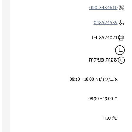
050-3434610
048524539
04-8524021
שעות פעילות
א',ב',ג',ד',ה': 18:00 - 08:30
ו': 13:00 - 08:30
ש': סגור