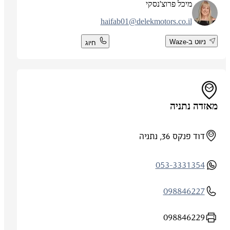
מיכל פרוצ'נסקי
haifab01@delekmotors.co.il
ניווט ב-Waze
חיוג
מאזדה נתניה
דוד פנקס 36, נתניה
053-3331354
098846227
098846229