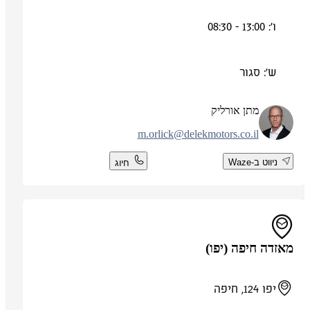
ו': 13:00 - 08:30
ש': סגור
מתן אורליק
m.orlick@delekmotors.co.il
ניווט ב-Waze
חיוג
מאזדה חיפה (יפו)
יפו 124, חיפה