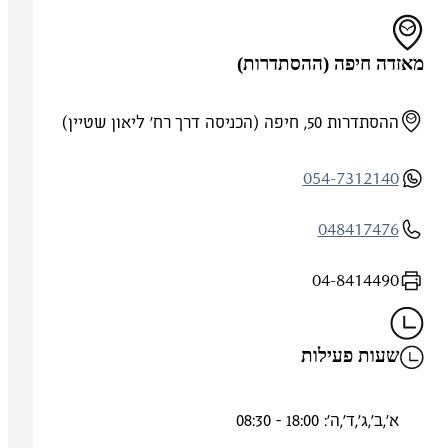
מאזדה חיפה (ההסתדרות)
ההסתדרות 50, חיפה (הכניסה דרך רח' ליאון שטיין)
054-7312140
048417476
04-8414490
שעות פעילות
א',ב',ג',ד',ה': 18:00 - 08:30