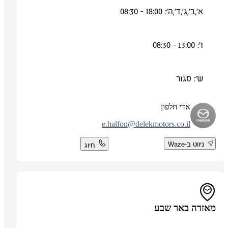
א',ב',ג',ד',ה': 18:00 - 08:30
ו': 13:00 - 08:30
ש': סגור
אדי חלפון
e.halfon@delekmotors.co.il
ניווט ב-Waze
חיוג
מאזדה באר שבע