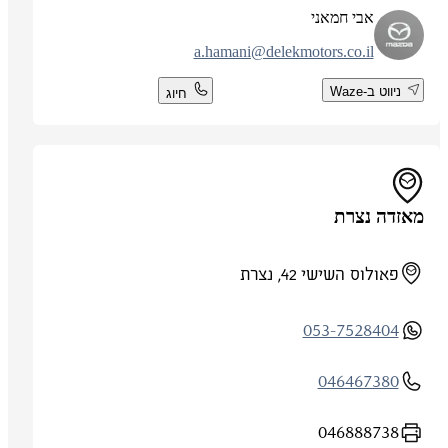
אבי חמאני
a.hamani@delekmotors.co.il
ניווט ב-Waze
חיוג
מאזדה נצרת
פאולוס השישי 42, נצרת
053-7528404
046467380
046888738