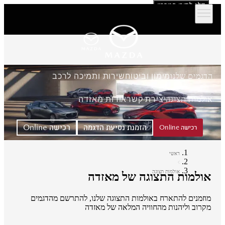
דלג לתוכן המרכזי
הדגמים שלנו
מימון וביטוח
שירות ותמיכה לרכב
אולמות תצוגה
יצירת קשר
אודות מאזדה
הזמנת נסיעת הדגמה
רכישה Online
רכישה Online
ראשי
אולמות תצוגה
אולמות התצוגה של מאזדה
מוזמנים להתארח באולמות התצוגה שלנו, להתרשם מהדגמים
מקרוב וליהנות מהחוויה המלאה של מאזדה