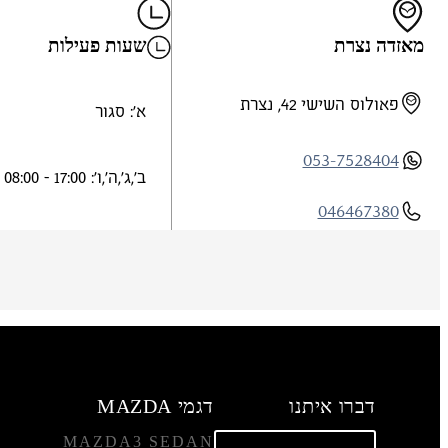
מאזדה נצרת
שעות פעילות
פאולוס השישי 42, נצרת
א': סגור
053-7528404
ב',ג',ה',ו': 17:00 - 08:00
046467380
ד',ש': 14:30 - 08:00
046888738
פריד דאבול
aboulf@gmail.com
דברו איתנו
דגמי MAZDA
MAZDA3 SEDAN