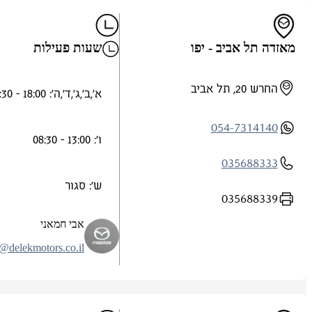
מאזדה תל אביב - יפו
שעות פעילות
החרש 20, תל אביב
א',ב',ג',ד',ה': 18:00 - 08:30
054-7314140
ו': 13:00 - 08:30
035688333
ש': סגור
035688339
אבי חמאני
@delekmotors.co.il