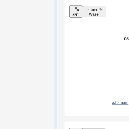
ניווט ב-
Waze
חיוג
a.hamani