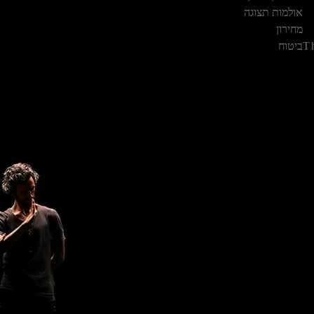
Waze
חיוג
אולמות תצוגה
מחירון
T
ביטוח
m.orlick
ניווט ב-
Waze
חיוג