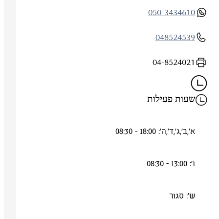
050-3434610
048524539
04-8524021
שעות פעילות
א',ב',ג',ד',ה': 18:00 - 08:30
ו': 13:00 - 08:30
ש': סגור