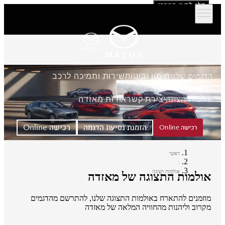
דלג לתוכן המרכזי
הדגמים שלנו
מימון וביטוח
שירות ותמיכה לרכב
אולמות תצוגה
יצירת קשר
אודות מאזדה
הזמנת נסיעת הדגמה
רכישה Online
רכישה Online
ראשי
אולמות תצוגה
אולמות התצוגה של מאזדה
מוזמנים להתארח באולמות התצוגה שלנו, להתרשם מהדגמים
מקרוב וליהנות מהחוויה המלאה של מאזדה