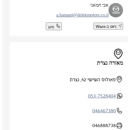
אבי חמאני
a.hamani@delekmotors.co.il
ניווט ב-Waze
חיוג
מאזדה נצרת
פאולוס השישי 42, נצרת
053-7528404
046467380
046888738