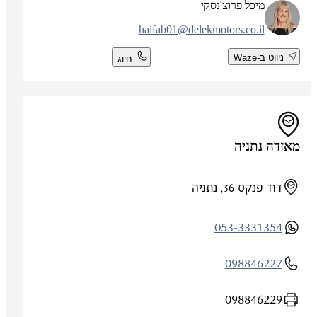
מיכל פרוצ'נסקי
haifab01@delekmotors.co.il
ניווט ב-Waze
חיוג
מאזדה נתניה
דוד פנקס 36, נתניה
053-3331354
098846227
098846229