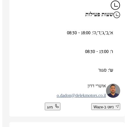
שעות פעילות
א',ב',ג',ד',ה': 18:00 - 08:30
ו': 13:00 - 08:30
ש': סגור
אושרי דדון
o.dadon@delekmotors.co.il
ניווט ב-Waze
חיוג