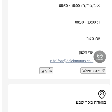
א',ב',ג',ד',ה': 18:00 - 08:30
ו': 13:00 - 08:30
ש': סגור
אדי חלפון
e.halfon@delekmotors.co.il
ניווט ב-Waze
חיוג
מאזדה באר שבע