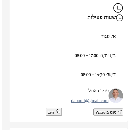
שעות פעילות
א': סגור
ב',ג',ה',ו': 17:00 - 08:00
ד',ש': 14:30 - 08:00
פריד דאבול
daboulf@gmail.com
ניווט ב-Waze
חיוג