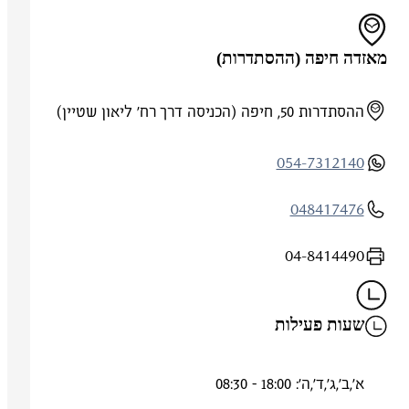
מאזדה חיפה (ההסתדרות)
ההסתדרות 50, חיפה (הכניסה דרך רח' ליאון שטיין)
054-7312140
048417476
04-8414490
שעות פעילות
א',ב',ג',ד',ה': 18:00 - 08:30