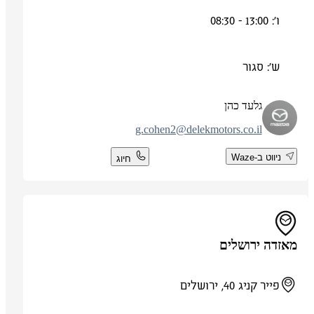
ו': 13:00 - 08:30
ש': סגור
גלעד כהן
g.cohen2@delekmotors.co.il
ניווט ב-Waze
חיוג
מאזדה ירושלים
פייר קניג 40, ירושלים