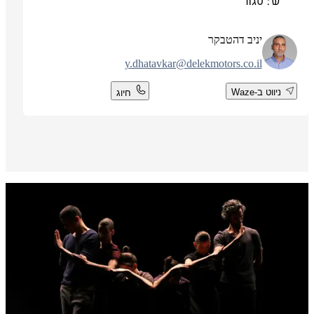
ש': סגור
יניב דהטבקר
y.dhatavkar@delekmotors.co.il
ניווט ב-Waze
חיוג