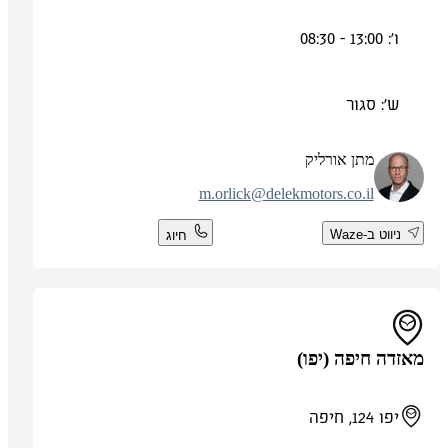
ו': 13:00 - 08:30
ש': סגור
מתן אורליק
m.orlick@delekmotors.co.il
ניווט ב-Waze
חיוג
מאזדה חיפה (יפו)
יפו 124, חיפה