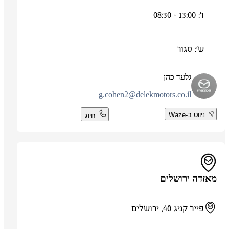
ו': 13:00 - 08:30
ש': סגור
גלעד כהן
g.cohen2@delekmotors.co.il
ניווט ב-Waze
חיוג
מאזדה ירושלים
פייר קניג 40, ירושלים