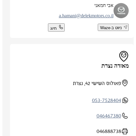
אבי חמאני
a.hamani@delekmotors.co.il
ניווט ב-Waze
חיוג
מאזדה נצרת
פאולוס השישי 42, נצרת
053-7528404
046467380
046888738