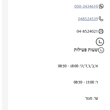
050-3434610
048524539
04-8524021
שעות פעילות
א',ב',ג',ד',ה': 18:00 - 08:30
ו': 13:00 - 08:30
ש': סגור