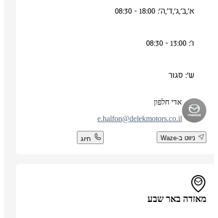
א',ב',ג',ד',ה': 18:00 - 08:30
ו': 13:00 - 08:30
ש': סגור
אדי חלפון
e.halfon@delekmotors.co.il
ניווט ב-Waze
חיוג
מאזדה באר שבע