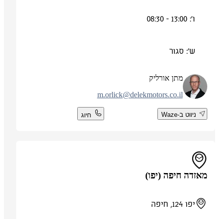
ו': 13:00 - 08:30
ש': סגור
מתן אורליק
m.orlick@delekmotors.co.il
ניווט ב-Waze
חיוג
מאזדה חיפה (יפו)
יפו 124, חיפה