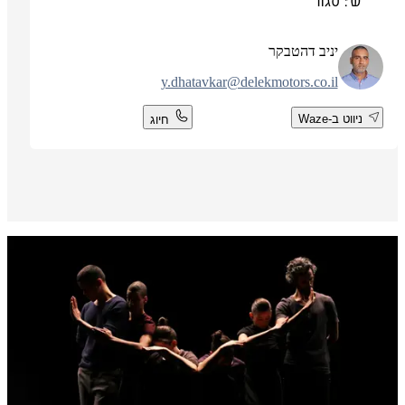
ש': סגור
יניב דהטבקר
y.dhatavkar@delekmotors.co.il
ניווט ב-Waze
חיוג