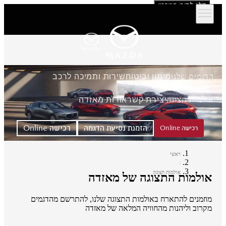
דלג לתוכן המרכזי
הדגמים שלנו
מימון וביטוח
שירות ותמיכה לרכב
אולמות תצוגה
יצירת קשר
אודות מאזדה
הזמנת נסיעת הדגמה
רכישה Online
רכישה Online
ראשי
אולמות תצוגה
אולמות התצוגה של מאזדה
מוזמנים להתארח באולמות התצוגה שלנו, להתרשם מהדגמים
מקרוב וליהנות מהחוויה המלאה של מאזדה