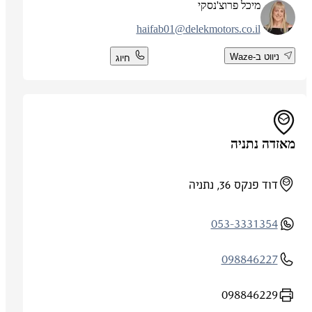
מיכל פרוצ'נסקי
haifab01@delekmotors.co.il
ניווט ב-Waze
חיוג
מאזדה נתניה
דוד פנקס 36, נתניה
053-3331354
098846227
098846229