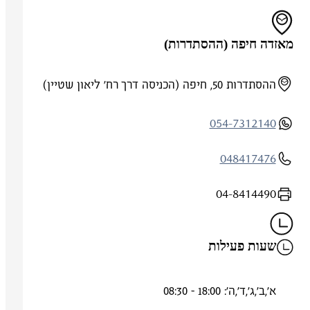
מאזדה חיפה (ההסתדרות)
ההסתדרות 50, חיפה (הכניסה דרך רח' ליאון שטיין)
054-7312140
048417476
04-8414490
שעות פעילות
א',ב',ג',ד',ה': 18:00 - 08:30