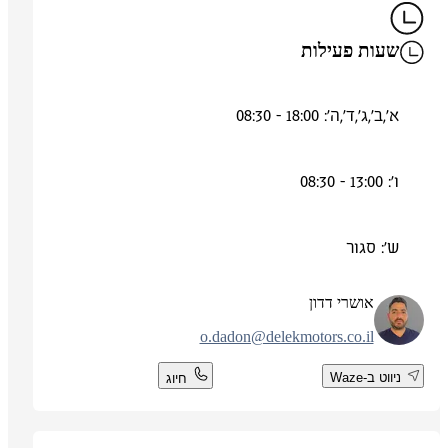
שעות פעילות
א',ב',ג',ד',ה': 18:00 - 08:30
ו': 13:00 - 08:30
ש': סגור
אושרי דדון
o.dadon@delekmotors.co.il
ניווט ב-Waze
חיוג