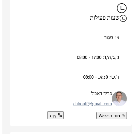
שעות פעילות
א': סגור
ב',ג',ה',ו': 17:00 - 08:00
ד',ש': 14:30 - 08:00
פריד דאבול
daboulf@gmail.com
ניווט ב-Waze
חיוג