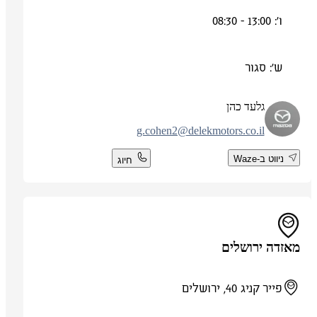
ו': 13:00 - 08:30
ש': סגור
גלעד כהן
g.cohen2@delekmotors.co.il
ניווט ב-Waze
חיוג
מאזדה ירושלים
פייר קניג 40, ירושלים