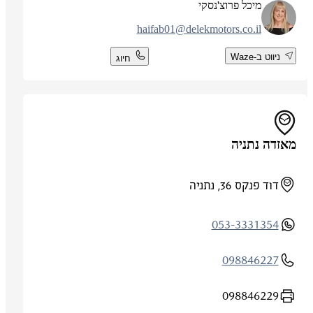
מיכל פרוצ'נסקי
haifab01@delekmotors.co.il
ניווט ב-Waze
חיוג
מאזדה נתניה
דוד פנקס 36, נתניה
053-3331354
098846227
098846229