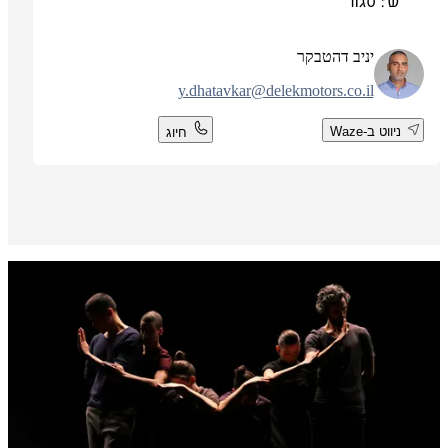
ש': סגור
יניב דהטבקר
y.dhatavkar@delekmotors.co.il
ניווט ב-Waze
חיוג