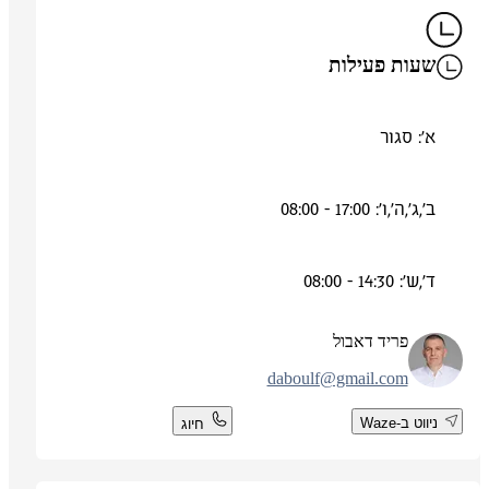
שעות פעילות
א': סגור
ב',ג',ה',ו': 17:00 - 08:00
ד',ש': 14:30 - 08:00
פריד דאבול
daboulf@gmail.com
ניווט ב-Waze
חיוג