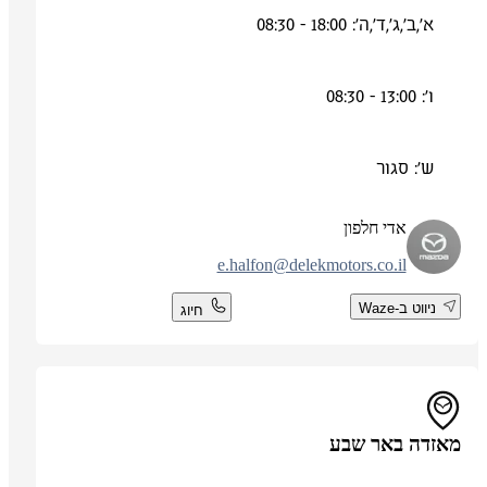
א',ב',ג',ד',ה': 18:00 - 08:30
ו': 13:00 - 08:30
ש': סגור
אדי חלפון
e.halfon@delekmotors.co.il
ניווט ב-Waze
חיוג
מאזדה באר שבע