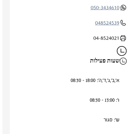
050-3434610
048524539
04-8524021
שעות פעילות
א',ב',ג',ד',ה': 18:00 - 08:30
ו': 13:00 - 08:30
ש': סגור