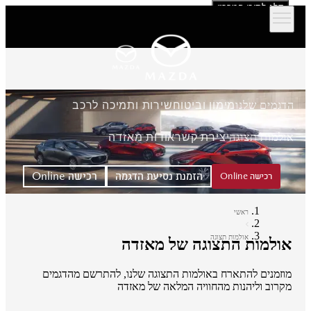
דלג לתוכן המרכזי
הדגמים שלנו
מימון וביטוח
שירות ותמיכה לרכב
אולמות תצוגה
יצירת קשר
אודות מאזדה
הזמנת נסיעת הדגמה
רכישה Online
רכישה Online
ראשי
אולמות תצוגה
אולמות התצוגה של מאזדה
מוזמנים להתארח באולמות התצוגה שלנו, להתרשם מהדגמים
מקרוב וליהנות מהחוויה המלאה של מאזדה