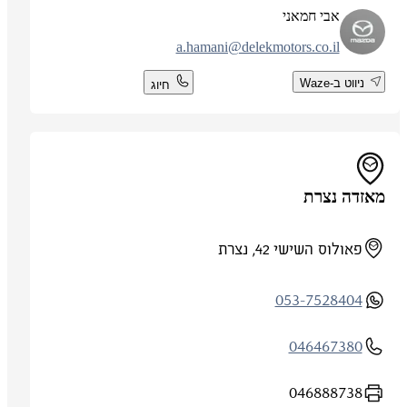
אבי חמאני
a.hamani@delekmotors.co.il
ניווט ב-Waze
חיוג
מאזדה נצרת
פאולוס השישי 42, נצרת
053-7528404
046467380
046888738