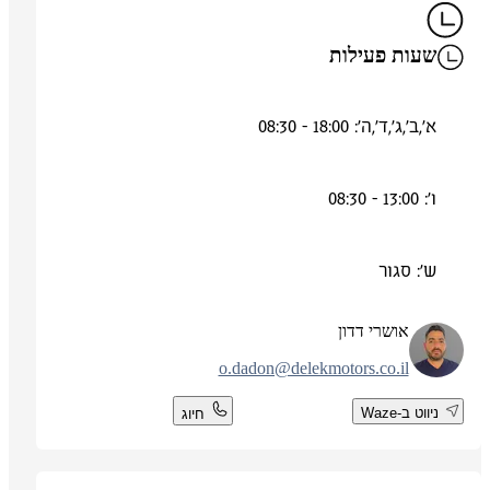
שעות פעילות
א',ב',ג',ד',ה': 18:00 - 08:30
ו': 13:00 - 08:30
ש': סגור
אושרי דדון
o.dadon@delekmotors.co.il
ניווט ב-Waze
חיוג