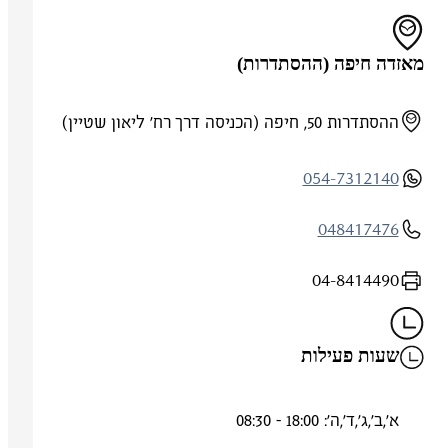
מאזדה חיפה (ההסתדרות)
ההסתדרות 50, חיפה (הכניסה דרך רח' ליאון שטיין)
054-7312140
048417476
04-8414490
שעות פעילות
א',ב',ג',ד',ה': 18:00 - 08:30