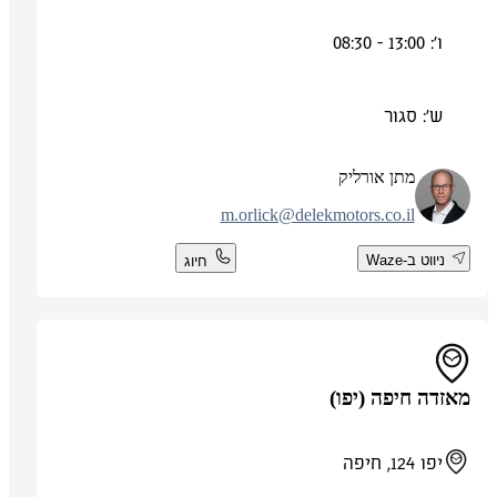
ו': 13:00 - 08:30
ש': סגור
מתן אורליק
m.orlick@delekmotors.co.il
ניווט ב-Waze
חיוג
מאזדה חיפה (יפו)
יפו 124, חיפה