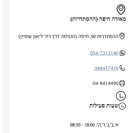
מאזדה חיפה (ההסתדרות)
ההסתדרות 50, חיפה (הכניסה דרך רח' ליאון שטיין)
054-7312140
048417476
04-8414490
שעות פעילות
א',ב',ג',ד',ה': 18:00 - 08:30