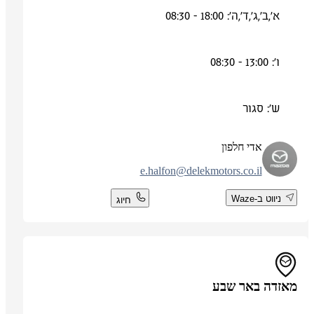
א',ב',ג',ד',ה': 18:00 - 08:30
ו': 13:00 - 08:30
ש': סגור
אדי חלפון
e.halfon@delekmotors.co.il
ניווט ב-Waze
חיוג
מאזדה באר שבע