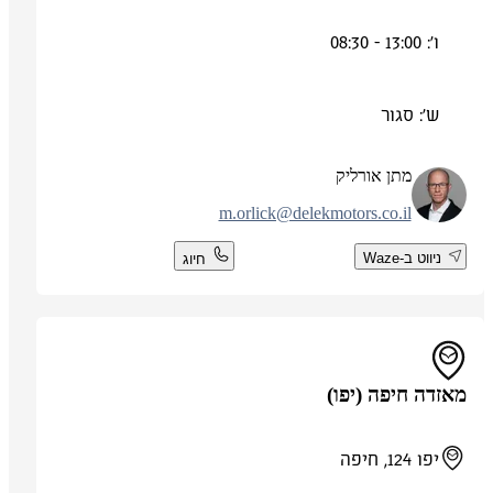
ו': 13:00 - 08:30
ש': סגור
מתן אורליק
m.orlick@delekmotors.co.il
ניווט ב-Waze
חיוג
מאזדה חיפה (יפו)
יפו 124, חיפה