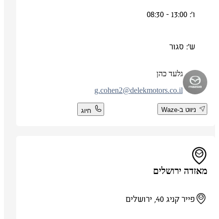
ו': 13:00 - 08:30
ש': סגור
גלעד כהן
g.cohen2@delekmotors.co.il
ניווט ב-Waze
חיוג
מאזדה ירושלים
פייר קניג 40, ירושלים