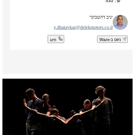
ש': סגור
יניב דהטבקר
y.dhatavkar@delekmotors.co.il
ניווט ב-Waze
חיוג