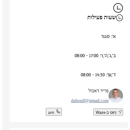
שעות פעילות
א': סגור
ב',ג',ה',ו': 17:00 - 08:00
ד',ש': 14:30 - 08:00
פריד דאבול
daboulf@gmail.com
ניווט ב-Waze
חיוג