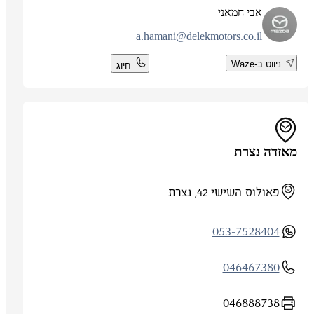
אבי חמאני
a.hamani@delekmotors.co.il
ניווט ב-Waze
חיוג
מאזדה נצרת
פאולוס השישי 42, נצרת
053-7528404
046467380
046888738