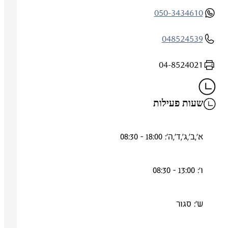
050-3434610
048524539
04-8524021
שעות פעילות
א',ב',ג',ד',ה': 18:00 - 08:30
ו': 13:00 - 08:30
ש': סגור