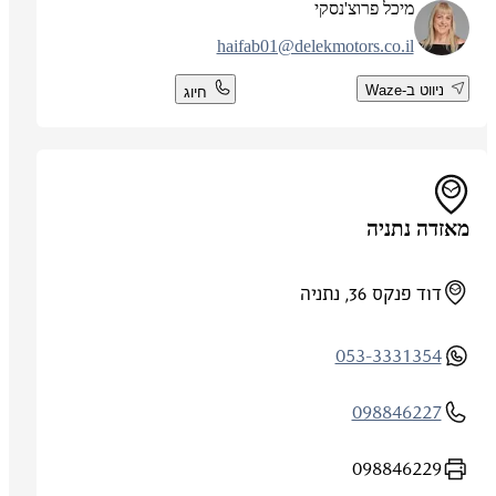
מיכל פרוצ'נסקי
haifab01@delekmotors.co.il
ניווט ב-Waze
חיוג
מאזדה נתניה
דוד פנקס 36, נתניה
053-3331354
098846227
098846229