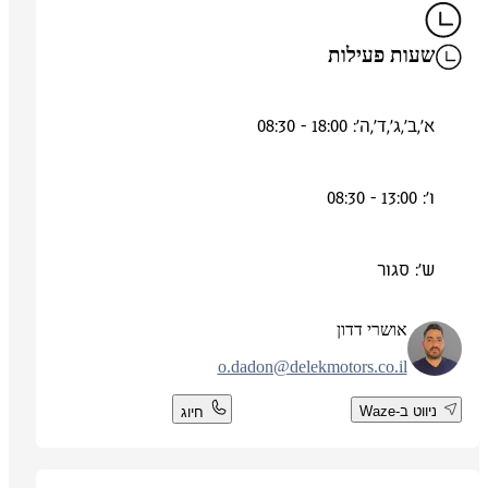
שעות פעילות
א',ב',ג',ד',ה': 18:00 - 08:30
ו': 13:00 - 08:30
ש': סגור
אושרי דדון
o.dadon@delekmotors.co.il
ניווט ב-Waze
חיוג