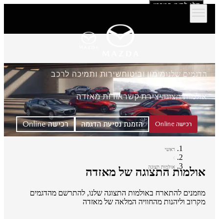
דלג לתוכן המרכזי
הדגמים שלנו
מימון וביטוח
שירות ותמיכה לרכב
אולמות תצוגה
יצירת קשר
אודות מאזדה
הזמנת נסיעת הדגמה
רכישה Online
רכישה Online
ראשי
אולמות תצוגה
אולמות התצוגה של מאזדה
מוזמנים להתארח באולמות התצוגה שלנו, להתרשם מהדגמים
מקרוב וליהנות מהחוויה המלאה של מאזדה