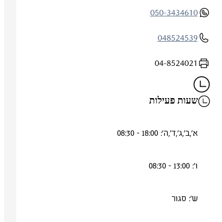
050-3434610
048524539
04-8524021
שעות פעילות
א',ב',ג',ד',ה': 18:00 - 08:30
ו': 13:00 - 08:30
ש': סגור