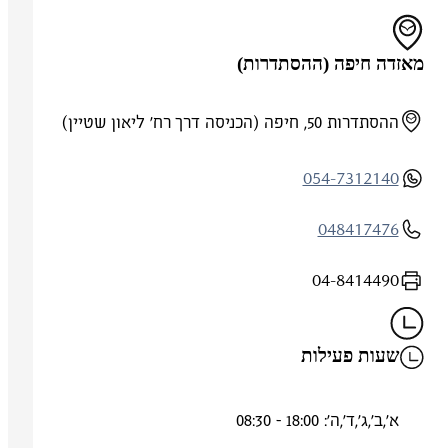
מאזדה חיפה (ההסתדרות)
ההסתדרות 50, חיפה (הכניסה דרך רח' ליאון שטיין)
054-7312140
048417476
04-8414490
שעות פעילות
א',ב',ג',ד',ה': 18:00 - 08:30