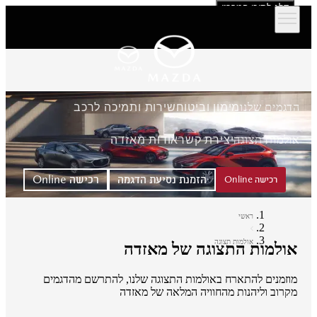
דלג לתוכן המרכזי
הדגמים שלנו
מימון וביטוח
שירות ותמיכה לרכב
אולמות תצוגה
יצירת קשר
אודות מאזדה
הזמנת נסיעת הדגמה
רכישה Online
רכישה Online
ראשי
אולמות תצוגה
אולמות התצוגה של מאזדה
מוזמנים להתארח באולמות התצוגה שלנו, להתרשם מהדגמים
מקרוב וליהנות מהחוויה המלאה של מאזדה