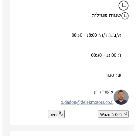
שעות פעילות
א',ב',ג',ד',ה': 18:00 - 08:30
ו': 13:00 - 08:30
ש': סגור
אושרי דדון
o.dadon@delekmotors.co.il
ניווט ב-Waze
חיוג