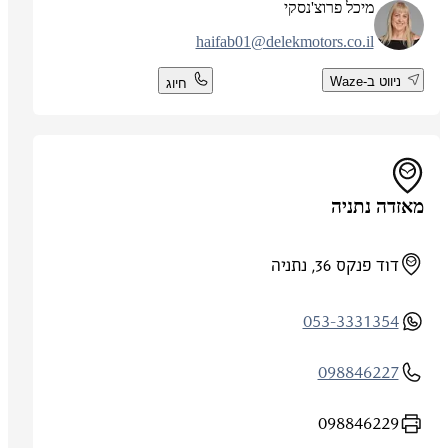
מיכל פרוצ'נסקי
haifab01@delekmotors.co.il
ניווט ב-Waze
חיוג
מאזדה נתניה
דוד פנקס 36, נתניה
053-3331354
098846227
098846229