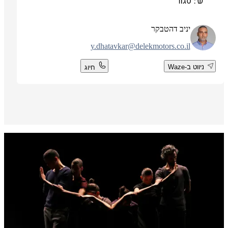
ש': סגור
יניב דהטבקר
y.dhatavkar@delekmotors.co.il
ניווט ב-Waze
חיוג