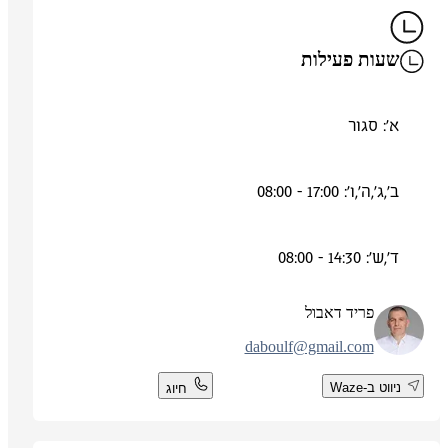
שעות פעילות
א': סגור
ב',ג',ה',ו': 17:00 - 08:00
ד',ש': 14:30 - 08:00
פריד דאבול
daboulf@gmail.com
ניווט ב-Waze
חיוג