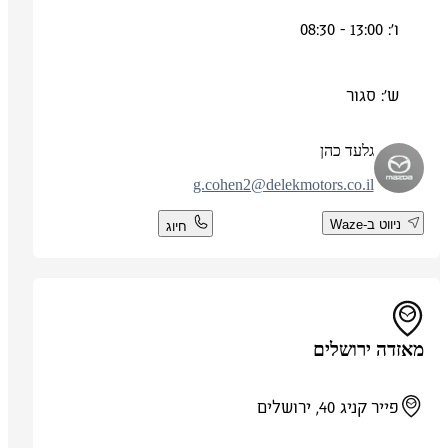
ו': 13:00 - 08:30
ש': סגור
גלעד כהן
g.cohen2@delekmotors.co.il
ניווט ב-Waze
חיוג
מאזדה ירושלים
פייר קניג 40, ירושלים