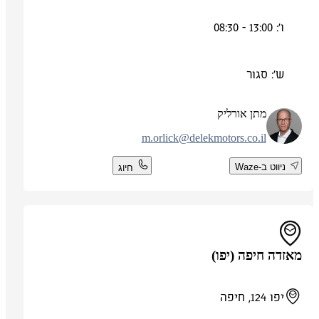
ו': 13:00 - 08:30
ש': סגור
מתן אורליק
m.orlick@delekmotors.co.il
ניווט ב-Waze
חיוג
מאזדה חיפה (יפו)
יפו 124, חיפה