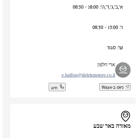
א',ב',ג',ד',ה': 18:00 - 08:30
ו': 13:00 - 08:30
ש': סגור
אדי חלפון
e.halfon@delekmotors.co.il
ניווט ב-Waze
חיוג
מאזדה באר שבע