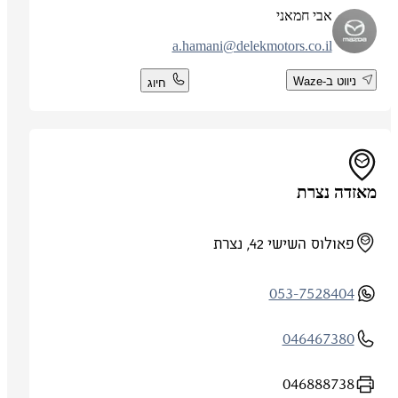
אבי חמאני
a.hamani@delekmotors.co.il
ניווט ב-Waze
חיוג
מאזדה נצרת
פאולוס השישי 42, נצרת
053-7528404
046467380
046888738