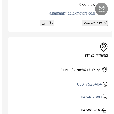
אבי חמאני
a.hamani@delekmotors.co.il
ניווט ב-Waze
חיוג
מאזדה נצרת
פאולוס השישי 42, נצרת
053-7528404
046467380
046888738