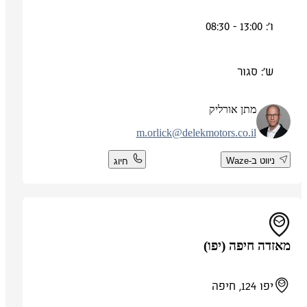
ו': 13:00 - 08:30
ש': סגור
מתן אורליק
m.orlick@delekmotors.co.il
ניווט ב-Waze
חיוג
מאזדה חיפה (יפו)
יפו 124, חיפה