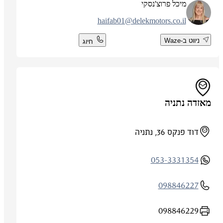
מיכל פרוצ'נסקי
haifab01@delekmotors.co.il
ניווט ב-Waze
חיוג
מאזדה נתניה
דוד פנקס 36, נתניה
053-3331354
098846227
098846229