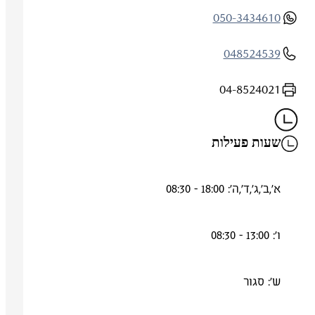
050-3434610
048524539
04-8524021
שעות פעילות
א',ב',ג',ד',ה': 18:00 - 08:30
ו': 13:00 - 08:30
ש': סגור