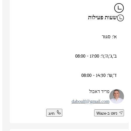
שעות פעילות
א': סגור
ב',ג',ה',ו': 17:00 - 08:00
ד',ש': 14:30 - 08:00
פריד דאבול
daboulf@gmail.com
ניווט ב-Waze
חיוג