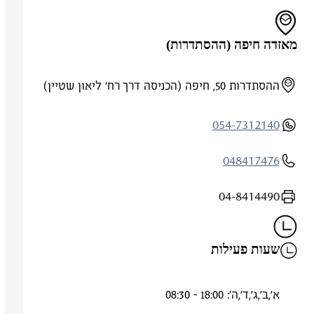
מאזדה חיפה (ההסתדרות)
ההסתדרות 50, חיפה (הכניסה דרך רח' ליאון שטיין)
054-7312140
048417476
04-8414490
שעות פעילות
א',ב',ג',ד',ה': 18:00 - 08:30