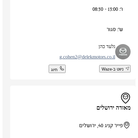
ו': 13:00 - 08:30
ש': סגור
גלעד כהן
g.cohen2@delekmotors.co.il
ניווט ב-Waze
חיוג
מאזדה ירושלים
פייר קניג 40, ירושלים