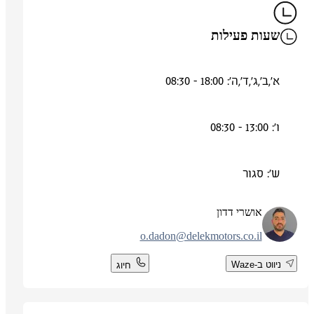
שעות פעילות
א',ב',ג',ד',ה': 18:00 - 08:30
ו': 13:00 - 08:30
ש': סגור
אושרי דדון
o.dadon@delekmotors.co.il
ניווט ב-Waze
חיוג