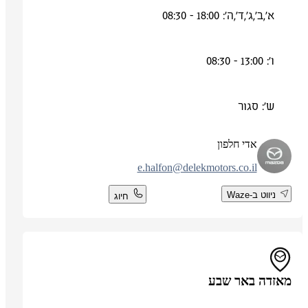
א',ב',ג',ד',ה': 18:00 - 08:30
ו': 13:00 - 08:30
ש': סגור
אדי חלפון
e.halfon@delekmotors.co.il
ניווט ב-Waze
חיוג
מאזדה באר שבע