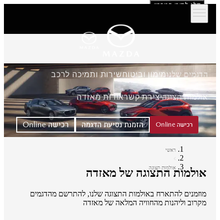
דלג לתוכן המרכזי
הדגמים שלנו
מימון וביטוח
שירות ותמיכה לרכב
אולמות תצוגה
יצירת קשר
אודות מאזדה
הזמנת נסיעת הדגמה
רכישה Online
רכישה Online
ראשי
אולמות תצוגה
אולמות התצוגה של מאזדה
מוזמנים להתארח באולמות התצוגה שלנו, להתרשם מהדגמים
מקרוב וליהנות מהחוויה המלאה של מאזדה