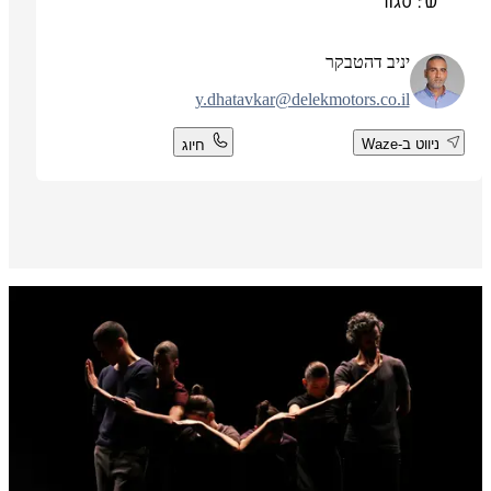
ש': סגור
יניב דהטבקר
y.dhatavkar@delekmotors.co.il
ניווט ב-Waze
חיוג