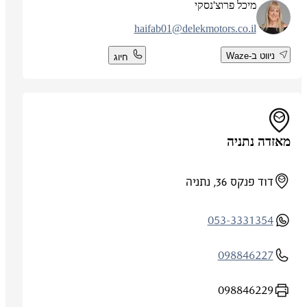
מיכל פרוצ'נסקי
haifab01@delekmotors.co.il
ניווט ב-Waze
חיוג
מאזדה נתניה
דוד פנקס 36, נתניה
053-3331354
098846227
098846229