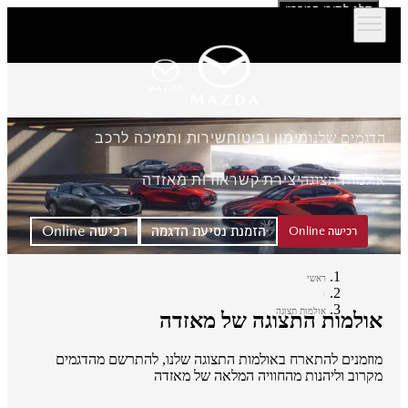
דלג לתוכן המרכזי
הדגמים שלנו
מימון וביטוח
שירות ותמיכה לרכב
אולמות תצוגה
יצירת קשר
אודות מאזדה
הזמנת נסיעת הדגמה
רכישה Online
רכישה Online
ראשי
אולמות תצוגה
אולמות התצוגה של מאזדה
מוזמנים להתארח באולמות התצוגה שלנו, להתרשם מהדגמים
מקרוב וליהנות מהחוויה המלאה של מאזדה