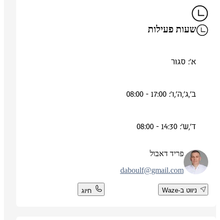
שעות פעילות
א': סגור
ב',ג',ה',ו': 17:00 - 08:00
ד',ש': 14:30 - 08:00
פריד דאבול
daboulf@gmail.com
ניווט ב-Waze
חיוג