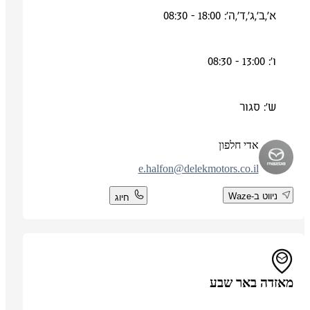
א',ב',ג',ד',ה': 18:00 - 08:30
ו': 13:00 - 08:30
ש': סגור
אדי חלפון
e.halfon@delekmotors.co.il
ניווט ב-Waze
חיוג
מאזדה באר שבע