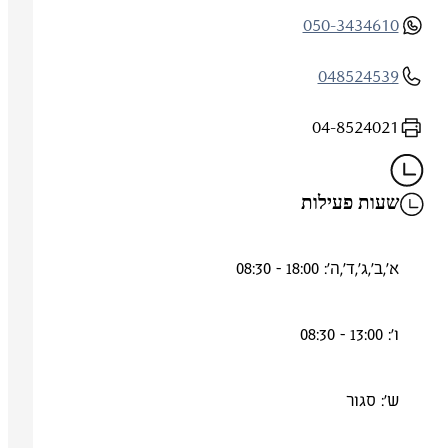
050-3434610
048524539
04-8524021
שעות פעילות
א',ב',ג',ד',ה': 18:00 - 08:30
ו': 13:00 - 08:30
ש': סגור