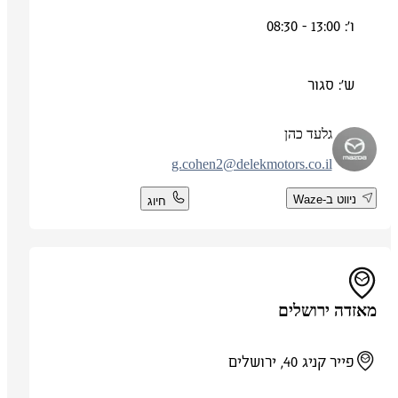
ו': 13:00 - 08:30
ש': סגור
גלעד כהן
g.cohen2@delekmotors.co.il
ניווט ב-Waze
חיוג
מאזדה ירושלים
פייר קניג 40, ירושלים