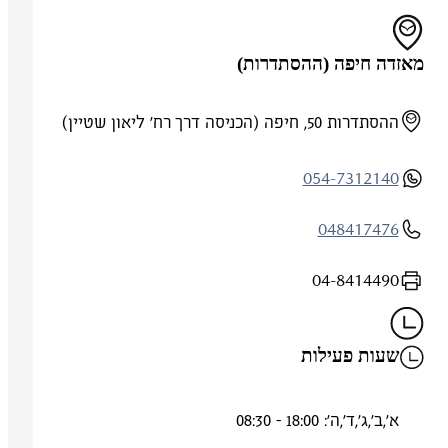
מאזדה חיפה (ההסתדרות)
ההסתדרות 50, חיפה (הכניסה דרך רח' ליאון שטיין)
054-7312140
048417476
04-8414490
שעות פעילות
א',ב',ג',ד',ה': 18:00 - 08:30