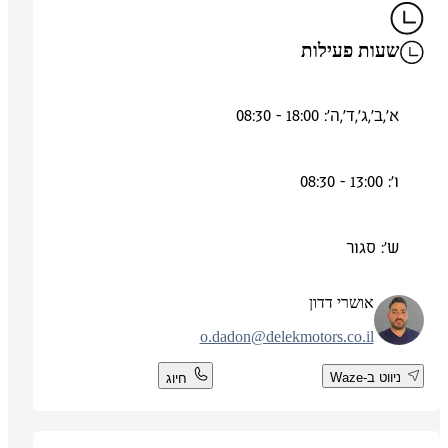
שעות פעילות
א',ב',ג',ד',ה': 18:00 - 08:30
ו': 13:00 - 08:30
ש': סגור
אושרי דדון
o.dadon@delekmotors.co.il
ניווט ב-Waze
חיוג