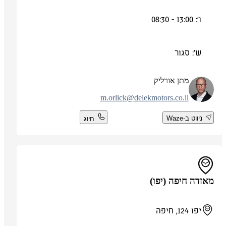
ו': 13:00 - 08:30
ש': סגור
מתן אורליק
m.orlick@delekmotors.co.il
ניווט ב-Waze
חיוג
מאזדה חיפה (יפו)
יפו 124, חיפה