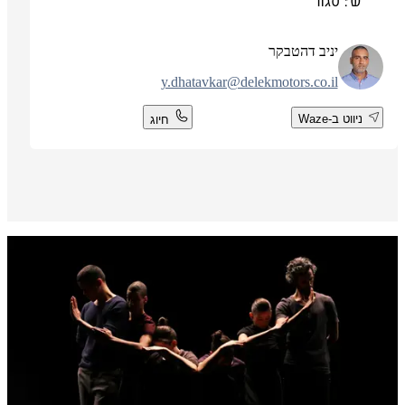
ש': סגור
יניב דהטבקר
y.dhatavkar@delekmotors.co.il
ניווט ב-Waze
חיוג