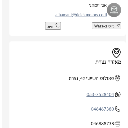
אבי חמאני
a.hamani@delekmotors.co.il
ניווט ב-Waze
חיוג
מאזדה נצרת
פאולוס השישי 42, נצרת
053-7528404
046467380
046888738