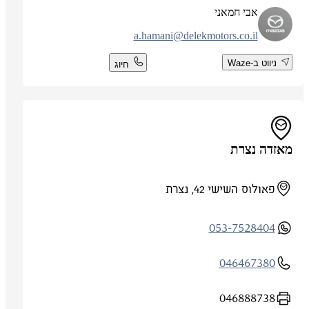
אבי חמאני
a.hamani@delekmotors.co.il
ניווט ב-Waze
חיוג
מאזדה נצרת
פאולוס השישי 42, נצרת
053-7528404
046467380
046888738