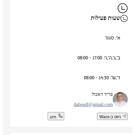
שעות פעילות
א': סגור
ב',ג',ה',ו': 17:00 - 08:00
ד',ש': 14:30 - 08:00
פריד דאבול
daboulf@gmail.com
ניווט ב-Waze
חיוג