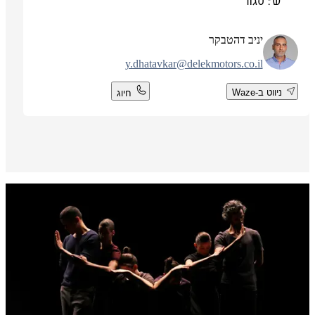
ש': סגור
יניב דהטבקר
y.dhatavkar@delekmotors.co.il
ניווט ב-Waze
חיוג