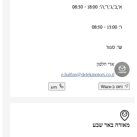
א',ב',ג',ד',ה': 18:00 - 08:30
ו': 13:00 - 08:30
ש': סגור
אדי חלפון
e.halfon@delekmotors.co.il
ניווט ב-Waze
חיוג
מאזדה באר שבע