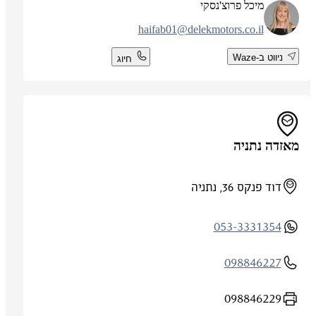
מיכל פרוצ'נסקי
haifab01@delekmotors.co.il
ניווט ב-Waze
חיוג
מאזדה נתניה
דוד פנקס 36, נתניה
053-3331354
098846227
098846229