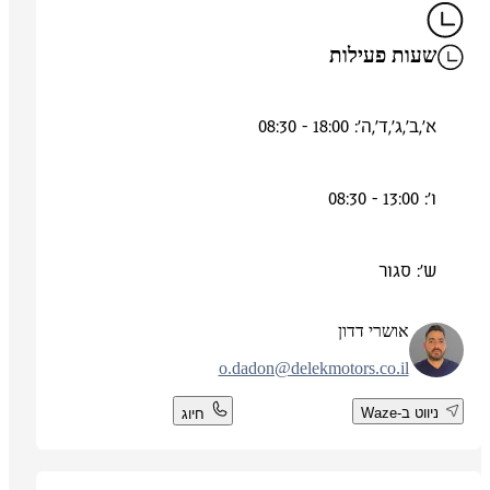
שעות פעילות
א',ב',ג',ד',ה': 18:00 - 08:30
ו': 13:00 - 08:30
ש': סגור
אושרי דדון
o.dadon@delekmotors.co.il
ניווט ב-Waze
חיוג