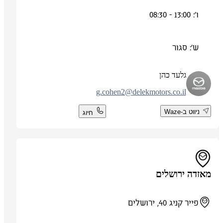
ו': 13:00 - 08:30
ש': סגור
גלעד כהן
g.cohen2@delekmotors.co.il
ניווט ב-Waze
חיוג
מאזדה ירושלים
פייר קניג 40, ירושלים