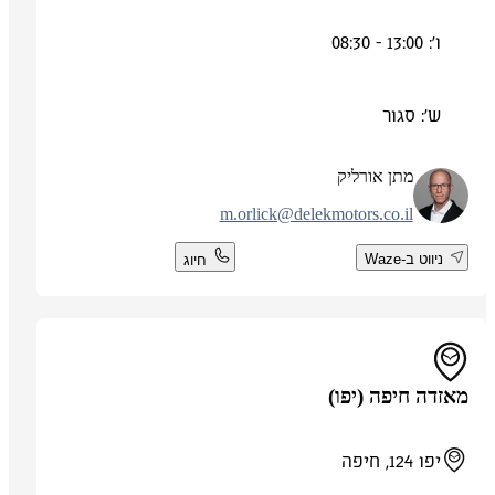
ו': 13:00 - 08:30
ש': סגור
מתן אורליק
m.orlick@delekmotors.co.il
ניווט ב-Waze
חיוג
מאזדה חיפה (יפו)
יפו 124, חיפה