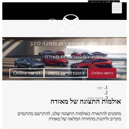
דלג לתוכן המרכזי
הדגמים שלנו
מימון וביטוח
שירות ותמיכה לרכב
אולמות תצוגה
יצירת קשר
אודות מאזדה
הזמנת נסיעת הדגמה
רכישה Online
רכישה Online
ראשי
אולמות תצוגה
אולמות התצוגה של מאזדה
מוזמנים להתארח באולמות התצוגה שלנו, להתרשם מהדגמים
מקרוב וליהנות מהחוויה המלאה של מאזדה