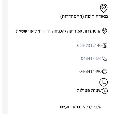
מאזדה חיפה (ההסתדרות)
ההסתדרות 50, חיפה (הכניסה דרך רח' ליאון שטיין)
054-7312140
048417476
04-8414490
שעות פעילות
א',ב',ג',ד',ה': 18:00 - 08:30