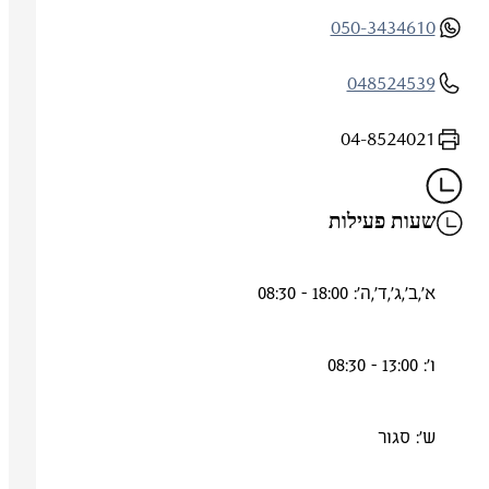
050-3434610
048524539
04-8524021
שעות פעילות
א',ב',ג',ד',ה': 18:00 - 08:30
ו': 13:00 - 08:30
ש': סגור