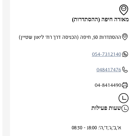
מאזדה חיפה (ההסתדרות)
ההסתדרות 50, חיפה (הכניסה דרך רח' ליאון שטיין)
054-7312140
048417476
04-8414490
שעות פעילות
א',ב',ג',ד',ה': 18:00 - 08:30