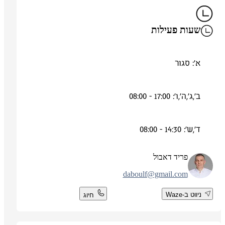
שעות פעילות
א': סגור
ב',ג',ה',ו': 17:00 - 08:00
ד',ש': 14:30 - 08:00
פריד דאבול
daboulf@gmail.com
ניווט ב-Waze
חיוג