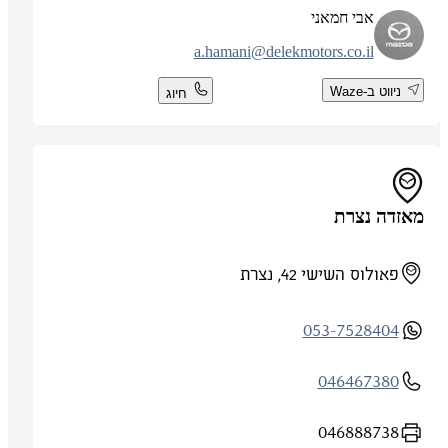
אבי חמאני
a.hamani@delekmotors.co.il
ניווט ב-Waze
חיוג
מאזדה נצרת
פאולוס השישי 42, נצרת
053-7528404
046467380
046888738