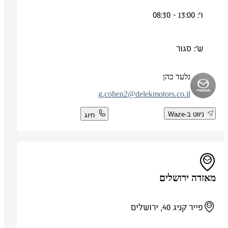
ו': 13:00 - 08:30
ש': סגור
גלעד כהן
g.cohen2@delekmotors.co.il
ניווט ב-Waze
חיוג
מאזדה ירושלים
פייר קניג 40, ירושלים