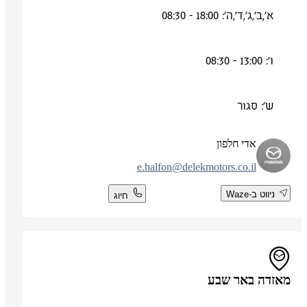
א',ב',ג',ד',ה': 18:00 - 08:30
ו': 13:00 - 08:30
ש': סגור
אדי חלפון
e.halfon@delekmotors.co.il
ניווט ב-Waze
חיוג
מאזדה באר שבע