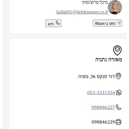
מיכל פרוצ'נסקי
haifab01@delekmotors.co.il
ניווט ב-Waze
חיוג
מאזדה נתניה
דוד פנקס 36, נתניה
053-3331354
098846227
098846229