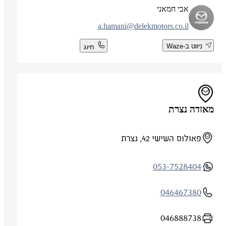
אבי חמאני
a.hamani@delekmotors.co.il
ניווט ב-Waze
חיוג
מאזדה נצרת
פאולוס השישי 42, נצרת
053-7528404
046467380
046888738