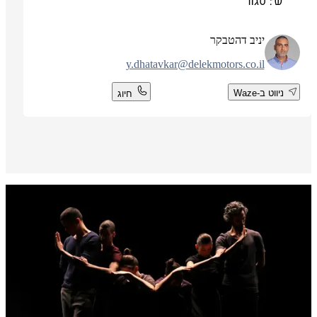
ש': סגור
יניב דהטבקר
y.dhatavkar@delekmotors.co.il
ניווט ב-Waze
חיוג