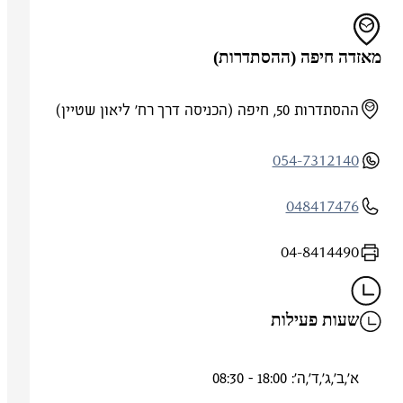
מאזדה חיפה (ההסתדרות)
ההסתדרות 50, חיפה (הכניסה דרך רח' ליאון שטיין)
054-7312140
048417476
04-8414490
שעות פעילות
א',ב',ג',ד',ה': 18:00 - 08:30