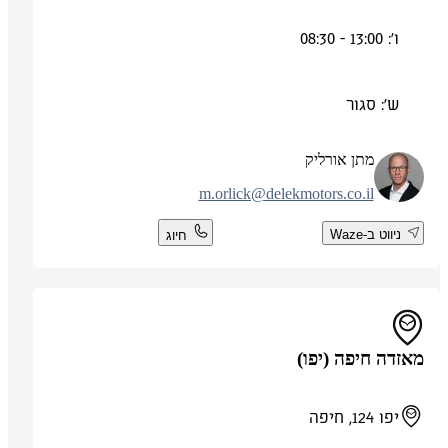
ו': 13:00 - 08:30
ש': סגור
מתן אורליק
m.orlick@delekmotors.co.il
ניווט ב-Waze
חיוג
מאזדה חיפה (יפו)
יפו 124, חיפה