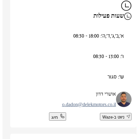
שעות פעילות
א',ב',ג',ד',ה': 18:00 - 08:30
ו': 13:00 - 08:30
ש': סגור
אושרי דדון
o.dadon@delekmotors.co.il
ניווט ב-Waze
חיוג