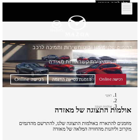
דלג לתוכן המרכזי
הדגמים שלנו
מימון וביטוח
שירות ותמיכה לרכב
אולמות תצוגה
יצירת קשר
אודות מאזדה
הזמנת נסיעת הדגמה
רכישה Online
רכישה Online
ראשי
אולמות תצוגה
אולמות התצוגה של מאזדה
מוזמנים להתארח באולמות התצוגה שלנו, להתרשם מהדגמים
מקרוב וליהנות מהחוויה המלאה של מאזדה