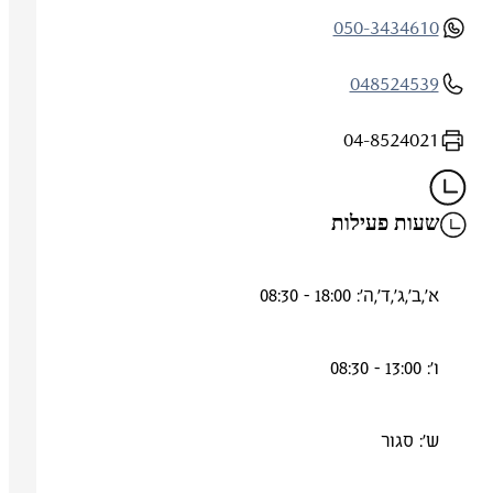
050-3434610
048524539
04-8524021
שעות פעילות
א',ב',ג',ד',ה': 18:00 - 08:30
ו': 13:00 - 08:30
ש': סגור