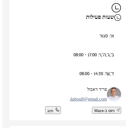
שעות פעילות
א': סגור
ב',ג',ה',ו': 17:00 - 08:00
ד',ש': 14:30 - 08:00
פריד דאבול
daboulf@gmail.com
ניווט ב-Waze
חיוג