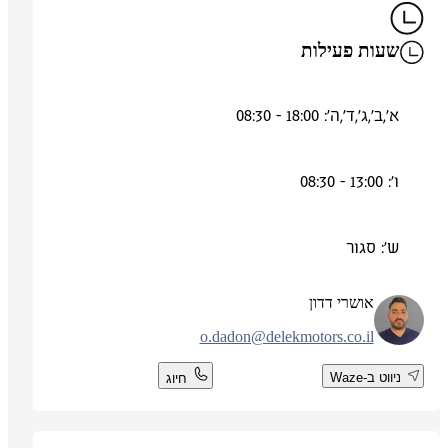
שעות פעילות
א',ב',ג',ד',ה': 18:00 - 08:30
ו': 13:00 - 08:30
ש': סגור
אושרי דדון
o.dadon@delekmotors.co.il
ניווט ב-Waze
חיוג