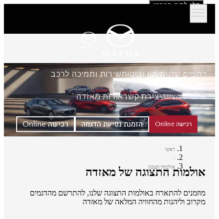
דלג לתוכן המרכזי
הדגמים שלנו
מימון וביטוח
שירות ותמיכה לרכב
אולמות תצוגה
יצירת קשר
אודות מאזדה
הזמנת נסיעת הדגמה
רכישה Online
רכישה Online
ראשי
אולמות תצוגה
אולמות התצוגה של מאזדה
מוזמנים להתארח באולמות התצוגה שלנו, להתרשם מהדגמים
מקרוב וליהנות מהחוויה המלאה של מאזדה