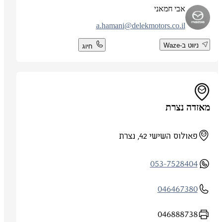
אבי חמאני
a.hamani@delekmotors.co.il
ניווט ב-Waze
חיוג
מאזדה נצרת
פאולוס השישי 42, נצרת
053-7528404
046467380
046888738