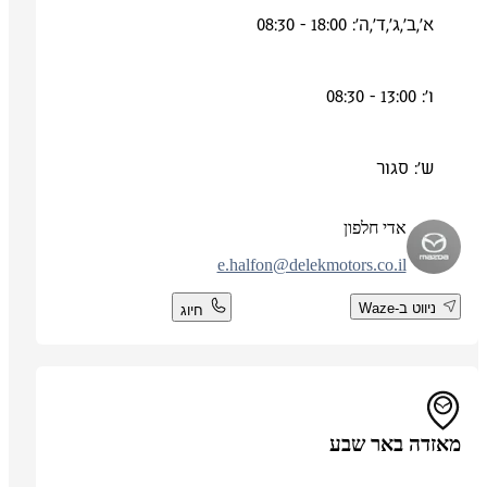
א',ב',ג',ד',ה': 18:00 - 08:30
ו': 13:00 - 08:30
ש': סגור
אדי חלפון
e.halfon@delekmotors.co.il
ניווט ב-Waze
חיוג
מאזדה באר שבע