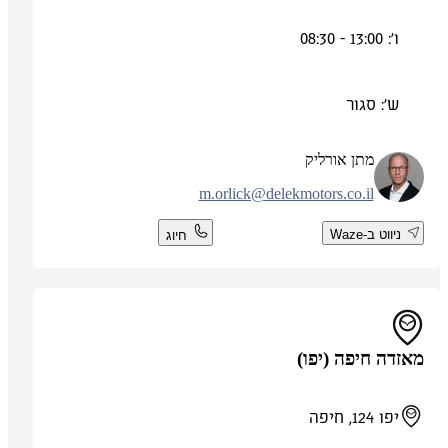
ו': 13:00 - 08:30
ש': סגור
מתן אורליק
m.orlick@delekmotors.co.il
ניווט ב-Waze
חיוג
מאזדה חיפה (יפו)
יפו 124, חיפה