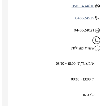
050-3434610
048524539
04-8524021
שעות פעילות
א',ב',ג',ד',ה': 18:00 - 08:30
ו': 13:00 - 08:30
ש': סגור