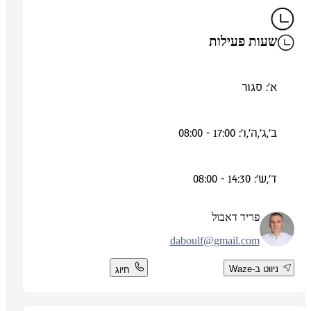
שעות פעילות
א': סגור
ב',ג',ה',ו': 17:00 - 08:00
ד',ש': 14:30 - 08:00
פריד דאבול
daboulf@gmail.com
ניווט ב-Waze
חיוג