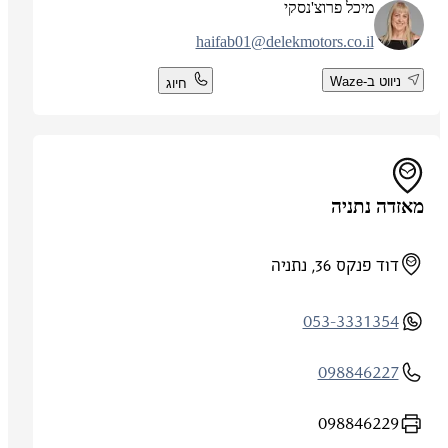
מיכל פרוצ'נסקי
haifab01@delekmotors.co.il
ניווט ב-Waze
חיוג
מאזדה נתניה
דוד פנקס 36, נתניה
053-3331354
098846227
098846229