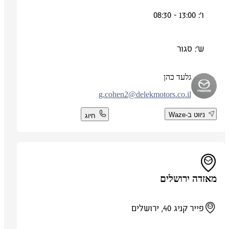
ו': 13:00 - 08:30
ש': סגור
גלעד כהן
g.cohen2@delekmotors.co.il
ניווט ב-Waze
חיוג
מאזדה ירושלים
פייר קניג 40, ירושלים