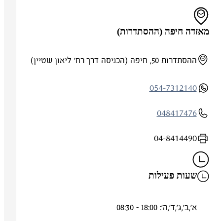
מאזדה חיפה (ההסתדרות)
ההסתדרות 50, חיפה (הכניסה דרך רח' ליאון שטיין)
054-7312140
048417476
04-8414490
שעות פעילות
א',ב',ג',ד',ה': 18:00 - 08:30