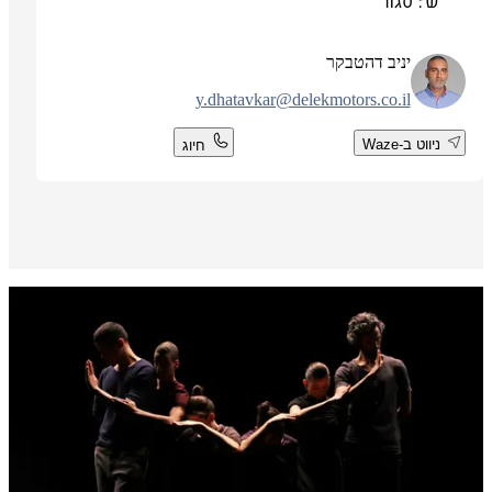
ש': סגור
יניב דהטבקר
y.dhatavkar@delekmotors.co.il
ניווט ב-Waze
חיוג