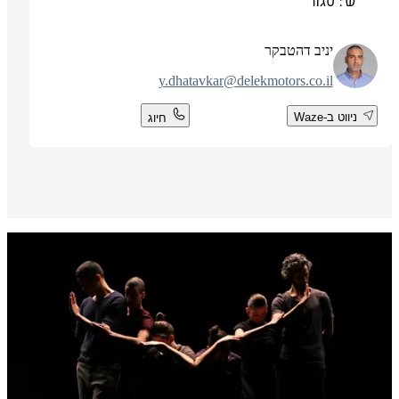
ש': סגור
יניב דהטבקר
y.dhatavkar@delekmotors.co.il
ניווט ב-Waze
חיוג