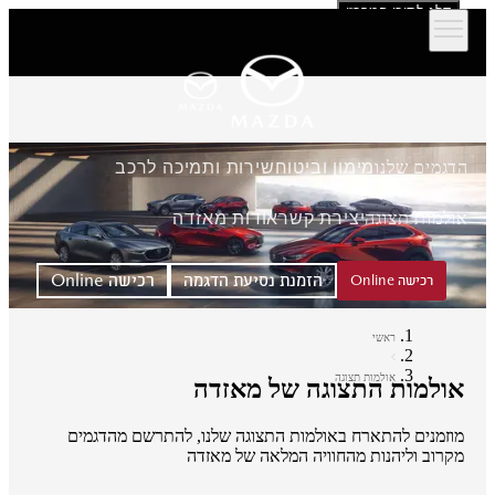
דלג לתוכן המרכזי
הדגמים שלנו
מימון וביטוח
שירות ותמיכה לרכב
אולמות תצוגה
יצירת קשר
אודות מאזדה
הזמנת נסיעת הדגמה
רכישה Online
רכישה Online
ראשי
אולמות תצוגה
אולמות התצוגה של מאזדה
מוזמנים להתארח באולמות התצוגה שלנו, להתרשם מהדגמים
מקרוב וליהנות מהחוויה המלאה של מאזדה