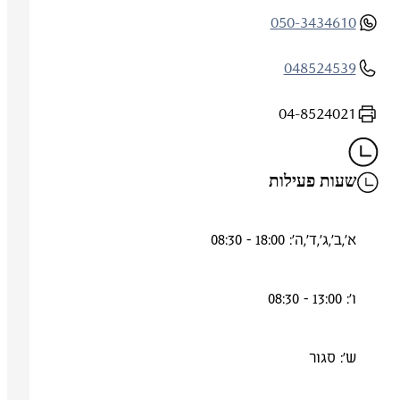
050-3434610
048524539
04-8524021
שעות פעילות
א',ב',ג',ד',ה': 18:00 - 08:30
ו': 13:00 - 08:30
ש': סגור