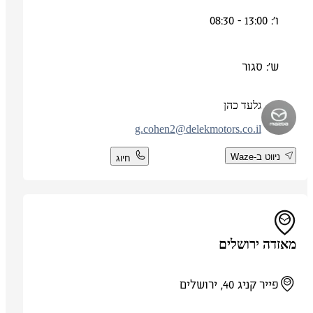
ו': 13:00 - 08:30
ש': סגור
גלעד כהן
g.cohen2@delekmotors.co.il
ניווט ב-Waze
חיוג
מאזדה ירושלים
פייר קניג 40, ירושלים