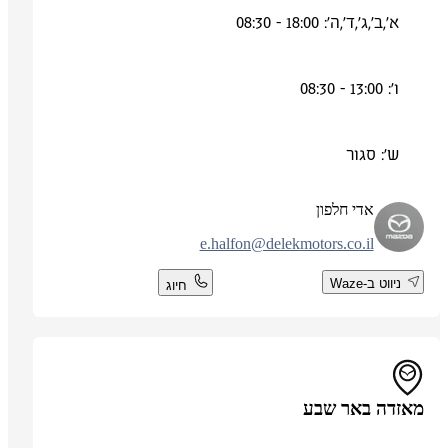
א',ב',ג',ד',ה': 18:00 - 08:30
ו': 13:00 - 08:30
ש': סגור
אדי חלפון
e.halfon@delekmotors.co.il
ניווט ב-Waze
חיוג
מאזדה באר שבע