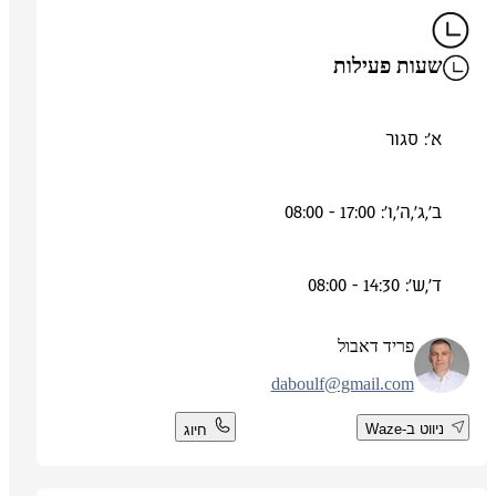
שעות פעילות
א': סגור
ב',ג',ה',ו': 17:00 - 08:00
ד',ש': 14:30 - 08:00
פריד דאבול
daboulf@gmail.com
ניווט ב-Waze
חיוג