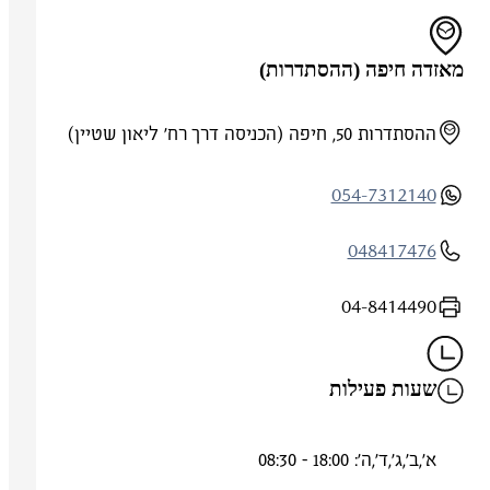
מאזדה חיפה (ההסתדרות)
ההסתדרות 50, חיפה (הכניסה דרך רח' ליאון שטיין)
054-7312140
048417476
04-8414490
שעות פעילות
א',ב',ג',ד',ה': 18:00 - 08:30