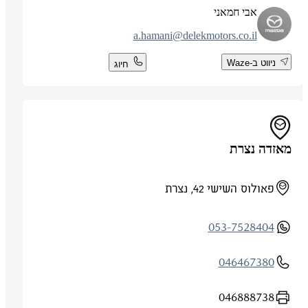
אבי חמאני
a.hamani@delekmotors.co.il
ניווט ב-Waze
חיוג
מאזדה נצרת
פאולוס השישי 42, נצרת
053-7528404
046467380
046888738