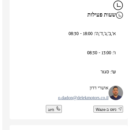
שעות פעילות
א',ב',ג',ד',ה': 18:00 - 08:30
ו': 13:00 - 08:30
ש': סגור
אושרי דדון
o.dadon@delekmotors.co.il
ניווט ב-Waze
חיוג