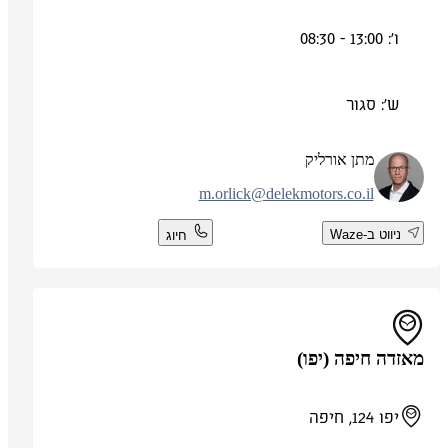
ו': 13:00 - 08:30
ש': סגור
מתן אורליק
m.orlick@delekmotors.co.il
ניווט ב-Waze
חיוג
מאזדה חיפה (יפו)
יפו 124, חיפה