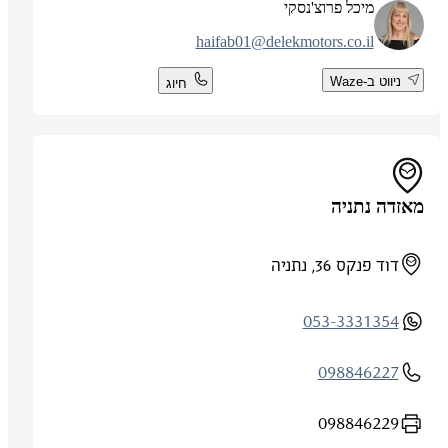
מיכל פרוצ'נסקי
haifab01@delekmotors.co.il
ניווט ב-Waze
חיוג
מאזדה נתניה
דוד פנקס 36, נתניה
053-3331354
098846227
098846229